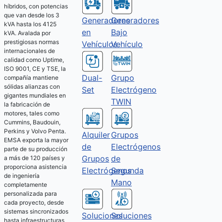
híbridos, con potencias
que van desde los 3
Generadores
Generadores
kVA hasta los 4125
Bajo
en
kVA. Avalada por
prestigiosas normas
Vehículo
Vehículos
internacionales de
calidad como Uptime,
ISO 9001, CE y TSE, la
Dual-
Grupo
compañía mantiene
sólidas alianzas con
Set
Electrógeno
gigantes mundiales en
TWIN
la fabricación de
motores, tales como
Cummins, Baudouin,
Perkins y Volvo Penta.
Alquiler
Grupos
EMSA exporta la mayor
de
Electrógenos
parte de su producción
Grupos
de
a más de 120 países y
proporciona asistencia
Electrógenos
Segunda
de ingeniería
Mano
completamente
personalizada para
cada proyecto, desde
sistemas sincronizados
Soluciones
Soluciones
hasta infraestructuras