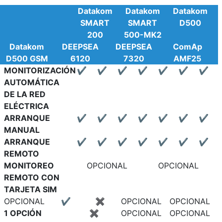
Datakom
Datakom
Datakom
SMART
SMART
D500
200
500-MK2
Datakom
DEEPSEA
DEEPSEA
ComAp
D500 GSM
6120
7320
AMF25
MONITORIZACIÓN
✔
✔
✔
✔
✔
✔
✔
AUTOMÁTICA
DE LA RED
ELÉCTRICA
ARRANQUE
✔
✔
✔
✔
✔
✔
✔
MANUAL
ARRANQUE
✔
✔
✔
✔
✔
✔
✔
REMOTO
MONITOREO
OPCIONAL
OPCIONAL
REMOTO CON
TARJETA SIM
OPCIONAL
✔
✖
OPCIONAL
OPCIONAL
1 OPCIÓN
✖
OPCIONAL
OPCIONAL