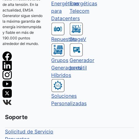
Energéticas
Energéticas
de alta tensión. En la
actualidad, EMSA
Telecom
para
Generator sigue siendo
Datacenters
la máxima garantía de
energía ininterrumpida
y fiable en más de
190.000 puntos
Repuestos
StageV
alrededor del mundo.
Grupos
Generador
Generadores
portátil
Híbridos
Soluciones
Personalizadas
Soporte
Solicitud de Servicio
Repuestos