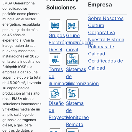
EMSA Generator ha
Empresa
Soluciones
consolidado su
posición como pionero
Sobre Nosotros
mundial en el sector
energético, respaldada
Cultura
por un legado de más
Corporativa
Grupos
Grupo
de 45 años de
Nuestra Historia
experiencia. Con la
Electrógenos
electrógeno
inauguración de sus
Políticas de
Diesel
móvil
nuevas y modernas
Calidad
instalaciones en 2025
Certificados de
en la zona industrial de
Eskişehir (OSB), la
Calidad
Torres
Sistemas
empresa alcanzó una
de
de
superficie cubierta total
de 45.000 m², llevando
iluminación
Sincronización
su capacidad de
producción al más alto
nivel. EMSA ofrece
Diseño
Sistema
soluciones innovadoras
y flexibles mediante un
de
de
amplio catálogo de
Proyecto
Monitoreo
grupos electrógenos
Remoto
diésel, a gas, para
centros de datos e