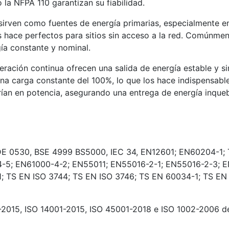
 la NFPA 110 garantizan su fiabilidad.
irven como fuentes de energía primarias, especialmente e
 hace perfectos para sitios sin acceso a la red. Comúnmente
ía constante y nominal.
ación continua ofrecen una salida de energía estable y si
a carga constante del 100%, lo que los hace indispensables
rían en potencia, asegurando una entrega de energía inqueb
DE 0530, BSE 4999 BS5000, IEC 34, EN12601; EN60204-1; 
4-5; EN61000-4-2; EN55011; EN55016-2-1; EN55016-2-3; 
 TS EN ISO 3744; TS EN ISO 3746; TS EN 60034-1; TS EN
-2015, ISO 14001-2015, ISO 45001-2018 e ISO 1002-2006 de