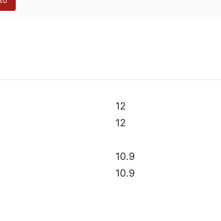
 especificaciones técnicas, color, equipo y accesorios sin
12
12
10.9
10.9