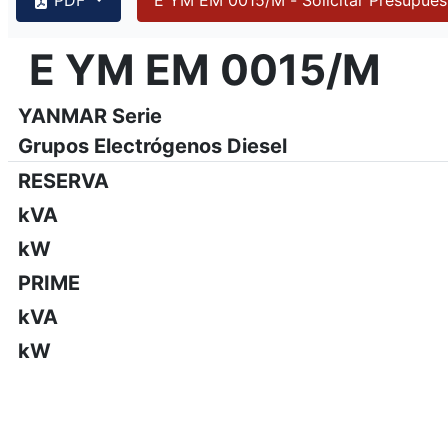
{PAGENO}
info@emsa.gen.tr
|
www.emsa.gen.tr
E YM EM 0015/M
E YM EM 0015/M
Emsa se reserva el derecho de hacer cambios en el modelo,
YANMAR Serie
Grupos Electrógenos Diesel
RESERVA
kVA
kW
PRIME
kVA
kW