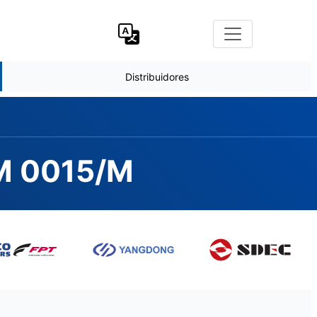
Distribuidores
EM 0015/M
0-12N2, 50hz 1fase 