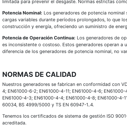
limitada para prevenir el desgaste. Normas estrictas como
Potencia Nominal:
Los generadores de potencia nominal s
cargas variables durante períodos prolongados, lo que los
construcción y energía, ofreciendo un suministro de energ
Potencia de Operación Continua:
Los generadores de oper
es inconsistente o costoso. Estos generadores operan a un
diferencia de los generadores de potencia nominal, no va
NORMAS DE CALIDAD
Nuestros generadores se fabrican en conformidad con V
4; EN61000-6-2; EN61000-4-11; EN61000-4-6; EN61000-
EN61000-4-3; EN61000-4-4; EN61000-4-8; EN61000-4-11;
60034, BS 4999/5000 y TS EN 60947-1..4.
Tenemos los certificados de sistema de gestión ISO 9001
acreditada.