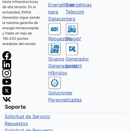
hasta infraestructuras
Energéticas
Energéticas
de alta tensión. En la
Telecom
para
actualidad, EMSA
Generator sigue siendo
Datacenters
la máxima garantía de
energía ininterrumpida
y fiable en más de
Repuestos
StageV
190.000 puntos
alrededor del mundo.
Grupos
Generador
Generadores
portátil
Híbridos
Soluciones
Personalizadas
Soporte
Solicitud de Servicio
Repuestos
Solicitud de Repuesto