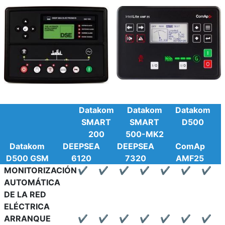
Datakom
Datakom
Datakom
SMART
SMART
D500
200
500-MK2
Datakom
DEEPSEA
DEEPSEA
ComAp
D500 GSM
6120
7320
AMF25
MONITORIZACIÓN
✔
✔
✔
✔
✔
✔
✔
AUTOMÁTICA
DE LA RED
ELÉCTRICA
ARRANQUE
✔
✔
✔
✔
✔
✔
✔