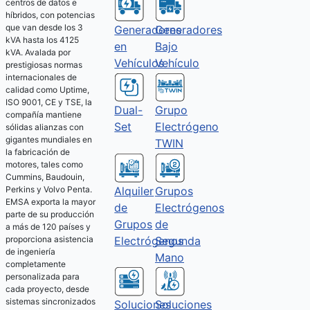
centros de datos e
híbridos, con potencias
que van desde los 3
Generadores
Generadores
kVA hasta los 4125
Bajo
en
kVA. Avalada por
Vehículo
Vehículos
prestigiosas normas
internacionales de
calidad como Uptime,
ISO 9001, CE y TSE, la
Dual-
Grupo
compañía mantiene
Set
Electrógeno
sólidas alianzas con
gigantes mundiales en
TWIN
la fabricación de
motores, tales como
Cummins, Baudouin,
Alquiler
Grupos
Perkins y Volvo Penta.
EMSA exporta la mayor
de
Electrógenos
parte de su producción
Grupos
de
a más de 120 países y
Electrógenos
Segunda
proporciona asistencia
de ingeniería
Mano
completamente
personalizada para
cada proyecto, desde
sistemas sincronizados
Soluciones
Soluciones