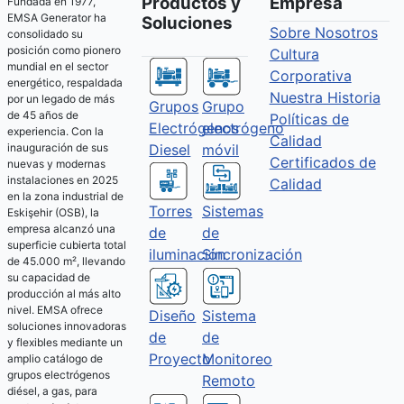
Productos y
Empresa
Fundada en 1977,
EMSA Generator ha
Soluciones
Sobre Nosotros
consolidado su
posición como pionero
Cultura
mundial en el sector
Corporativa
energético, respaldada
Nuestra Historia
por un legado de más
Grupos
Grupo
de 45 años de
Políticas de
Electrógenos
electrógeno
experiencia. Con la
Calidad
Diesel
móvil
inauguración de sus
Certificados de
nuevas y modernas
instalaciones en 2025
Calidad
en la zona industrial de
Torres
Sistemas
Eskişehir (OSB), la
empresa alcanzó una
de
de
superficie cubierta total
iluminación
Sincronización
de 45.000 m², llevando
su capacidad de
producción al más alto
nivel. EMSA ofrece
Diseño
Sistema
soluciones innovadoras
de
de
y flexibles mediante un
Proyecto
Monitoreo
amplio catálogo de
grupos electrógenos
Remoto
diésel, a gas, para