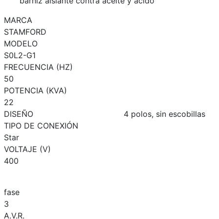
barniz aislante contra aceite y ácido
MARCA
STAMFORD
MODELO
S0L2-G1
FRECUENCIA (HZ)
50
POTENCIA (KVA)
22
DISEÑO
4 polos, sin escobillas
TIPO DE CONEXIÓN
Star
VOLTAJE (V)
400
fase
3
A.V.R.