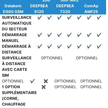
200
500-MK2
Datakom
DEEPSEA
DEEPSEA
ComAp
D500 GSM
6120
7320
AMF25
SURVEILLANCE
✔
✔
✔
✔
✔
✔
✔
AUTOMATIQUE
DU SECTEUR
DÉMARRAGE
✔
✔
✔
✔
✔
✔
✔
MANUEL
DÉMARRAGE À
✔
✔
✔
✔
✔
✔
✔
DISTANCE
SURVEILLANCE
OPTIONNEL
OPTIONNEL
À DISTANCE
AVEC CARTE
SIM
OPTIONNEL
✔
✖
OPTIONNEL
OPTIONNEL
1 OPTION
✖
OPTIONNEL
OPTIONNEL
SUPPLÉMENTAIRE
(CORNE,
CHAUFFAGE