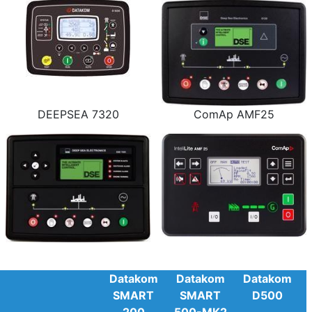
DEEPSEA 7320
ComAp AMF25
Datakom
Datakom
Datakom
SMART
SMART
D500