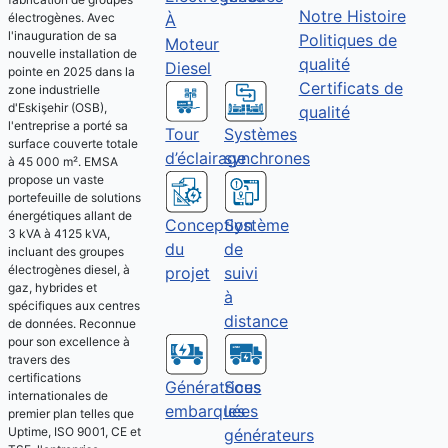
Notre Histoire
À
électrogènes. Avec
l'inauguration de sa
Politiques de
Moteur
nouvelle installation de
qualité
Diesel
pointe en 2025 dans la
Certificats de
zone industrielle
d'Eskişehir (OSB),
qualité
l'entreprise a porté sa
Tour
Systèmes
surface couverte totale
d’éclairage
synchrones
à 45 000 m². EMSA
propose un vaste
portefeuille de solutions
énergétiques allant de
Conception
Système
3 kVA à 4125 kVA,
du
de
incluant des groupes
électrogènes diesel, à
projet
suivi
gaz, hybrides et
à
spécifiques aux centres
distance
de données. Reconnue
pour son excellence à
travers des
certifications
Sous
Génératrices
internationales de
les
embarquées
premier plan telles que
Uptime, ISO 9001, CE et
générateurs