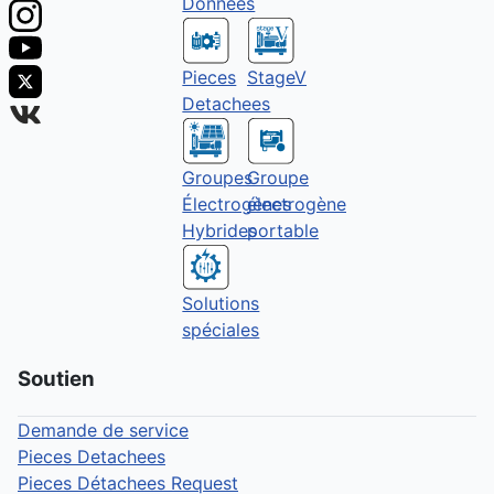
Données
Pieces
StageV
Detachees
Groupes
Groupe
Électrogènes
électrogène
Hybrides
portable
Solutions
spéciales
Soutien
Demande de service
Pieces Detachees
Pieces Détachees Request