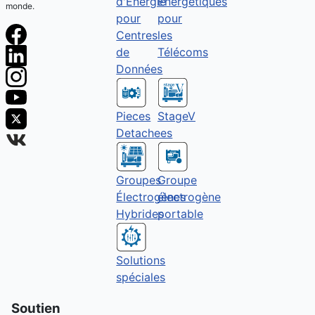
Énergétiques
d'Énergie
monde.
pour
pour
les
Centres
Télécoms
de
Données
Pieces
StageV
Detachees
Groupes
Groupe
Électrogènes
électrogène
Hybrides
portable
Solutions
spéciales
Soutien