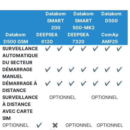
Datakom
Datakom
Datakom
SMART
SMART
D500
200
500-MK2
Datakom
DEEPSEA
DEEPSEA
ComAp
D500 GSM
6120
7320
AMF25
SURVEILLANCE
✔
✔
✔
✔
✔
✔
✔
AUTOMATIQUE
DU SECTEUR
DÉMARRAGE
✔
✔
✔
✔
✔
✔
✔
MANUEL
DÉMARRAGE À
✔
✔
✔
✔
✔
✔
✔
DISTANCE
SURVEILLANCE
OPTIONNEL
OPTIONNEL
À DISTANCE
AVEC CARTE
SIM
OPTIONNEL
✔
✖
OPTIONNEL
OPTIONNEL