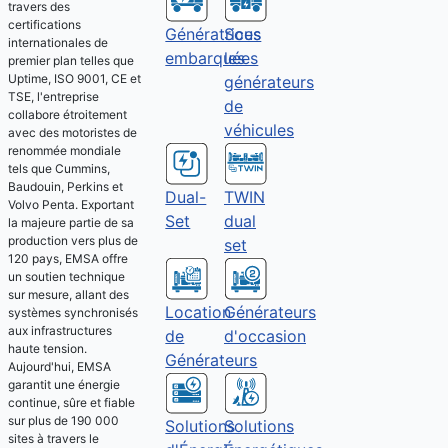
travers des
certifications
Sous
Génératrices
internationales de
les
embarquées
premier plan telles que
Uptime, ISO 9001, CE et
générateurs
TSE, l'entreprise
de
collabore étroitement
véhicules
avec des motoristes de
renommée mondiale
tels que Cummins,
Baudouin, Perkins et
Dual-
TWIN
Volvo Penta. Exportant
Set
dual
la majeure partie de sa
production vers plus de
set
120 pays, EMSA offre
un soutien technique
sur mesure, allant des
Location
Générateurs
systèmes synchronisés
aux infrastructures
de
d'occasion
haute tension.
Générateurs
Aujourd'hui, EMSA
garantit une énergie
continue, sûre et fiable
sur plus de 190 000
Solutions
Solutions
sites à travers le