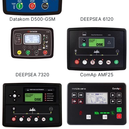
Datakom D500-GSM
DEEPSEA 6120
DEEPSEA 7320
ComAp AMF25