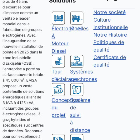
Solutions
plus de 45 ans
d'expertise pour
Notre société
s'imposer comme un
véritable leader
Culture
mondial dans la
Institutionnelle
Électrogènes
Mobiles
fabrication de groupes
Notre Histoire
À
électrogènes. Avec
l'inauguration de sa
Politiques de
Moteur
nouvelle installation de
qualité
Diesel
pointe en 2025 dans la
Certificats de
zone industrielle
d'Eskişehir (OSB),
qualité
l'entreprise a porté sa
Tour
Systèmes
surface couverte totale
d’éclairage
synchrones
à 45 000 m². EMSA
propose un vaste
portefeuille de solutions
énergétiques allant de
Conception
Système
3 kVA à 4125 kVA,
du
de
incluant des groupes
électrogènes diesel, à
projet
suivi
gaz, hybrides et
à
spécifiques aux centres
distance
de données. Reconnue
pour son excellence à