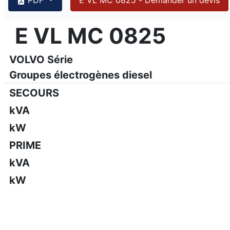
{PAGENO}
info@emsa.gen.tr
|
www.emsa.gen.tr
E VL MC 0825
E VL MC 0825
Emsa se réserve le droit d'apporter des modifications au m
VOLVO Série
Groupes électrogènes diesel
SECOURS
kVA
kW
PRIME
kVA
kW