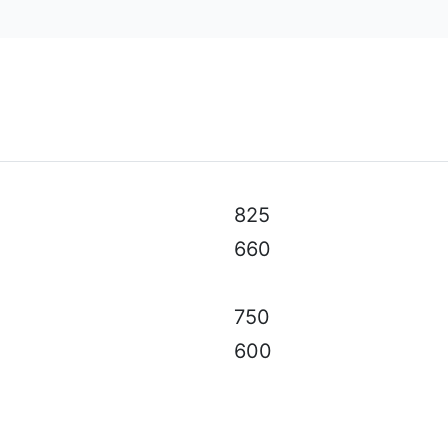
odèle, aux spécifications techniques, à la couleur, à l'équ
825
660
750
600