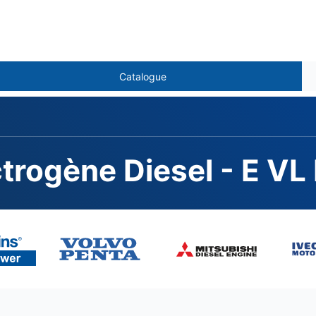
Catalogue
trogène Diesel - E V
744GE, MECC ALTE EC