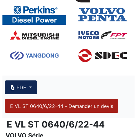
640 kVA VOLVO TAD1641GE, ST
PDF
E VL ST 0640/6/22-44 - Demander un devis
{PAGENO}
info@emsa.gen.tr
|
www.emsa.gen.tr
E VL ST 0640/6/22-44
E VL ST 0640/6/22-44
VOLVO Série
Emsa se réserve le droit d'apporter des modifications au m