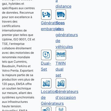
à
gaz, hybrides et
distance
spécifiques aux centres
de données. Reconnue
pour son excellence à
travers des
Sous
Génératrices
certifications
les
embarquées
internationales de
générateurs
premier plan telles que
Uptime, ISO 9001, CE et
de
TSE, l'entreprise
véhicules
collabore étroitement
avec des motoristes de
renommée mondiale
tels que Cummins,
Dual-
TWIN
Baudouin, Perkins et
Set
dual
Volvo Penta. Exportant
set
la majeure partie de sa
production vers plus de
120 pays, EMSA offre
un soutien technique
Location
Générateurs
sur mesure, allant des
de
d'occasion
systèmes synchronisés
aux infrastructures
Générateurs
haute tension.
Aujourd'hui, EMSA