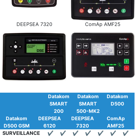
DEEPSEA 7320
ComAp AMF25
Datakom
Datakom
Datakom
SMART
SMART
D500
200
500-MK2
Datakom
DEEPSEA
DEEPSEA
ComAp
D500 GSM
6120
7320
AMF25
SURVEILLANCE
✔
✔
✔
✔
✔
✔
✔