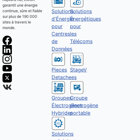
garantit une énergie
Solutions
Solutions
continue, sûre et fiable
sur plus de 190 000
Énergétiques
d'Énergie
sites à travers le
pour
pour
monde.
les
Centres
Télécoms
de
Données
Pieces
StageV
Detachees
Groupes
Groupe
Électrogènes
électrogène
Hybrides
portable
Solutions