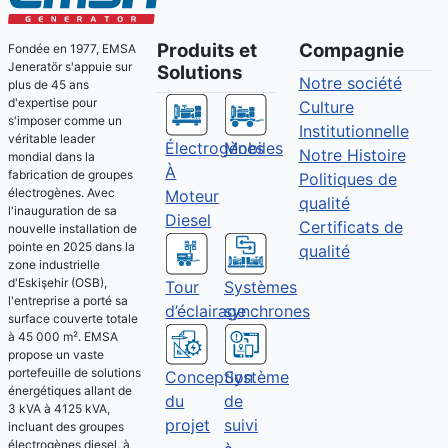
Produits et
Compagnie
Fondée en 1977, EMSA
Jeneratör s'appuie sur
Solutions
Notre société
plus de 45 ans
d'expertise pour
Culture
s'imposer comme un
Institutionnelle
véritable leader
Électrogènes
Mobiles
Notre Histoire
mondial dans la
À
fabrication de groupes
Politiques de
électrogènes. Avec
Moteur
qualité
l'inauguration de sa
Diesel
Certificats de
nouvelle installation de
pointe en 2025 dans la
qualité
zone industrielle
d'Eskişehir (OSB),
Tour
Systèmes
l'entreprise a porté sa
d’éclairage
synchrones
surface couverte totale
à 45 000 m². EMSA
propose un vaste
portefeuille de solutions
Conception
Système
énergétiques allant de
du
de
3 kVA à 4125 kVA,
projet
suivi
incluant des groupes
électrogènes diesel, à