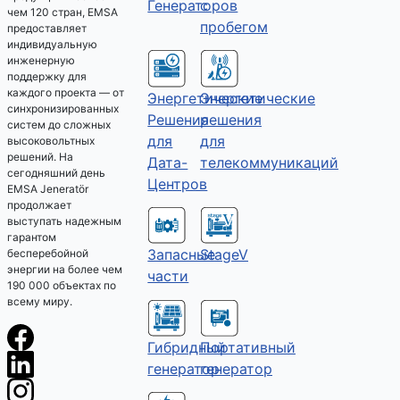
Генераторов
с
чем 120 стран, EMSA
пробегом
предоставляет
индивидуальную
инженерную
поддержку для
каждого проекта — от
Энергетические
Энергетические
синхронизированных
решения
Решения
систем до сложных
для
для
высоковольтных
решений. На
телекоммуникаций
Дата-
сегодняшний день
Центров
EMSA Jeneratör
продолжает
выступать надежным
гарантом
Запасные
StageV
бесперебойной
энергии на более чем
части
190 000 объектах по
всему миру.
Гибридный
Портативный
генератор
генератор