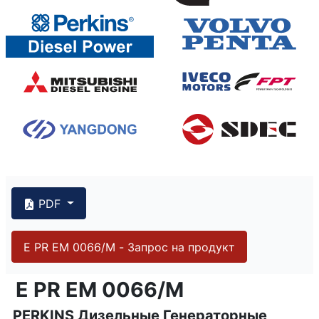
PDF
E PR EM 0066/M - Запрос на продукт
{PAGENO}
info@emsa.gen.tr
|
www.emsa.gen.tr
E PR EM 0066/M
E PR EM 0066/M
PERKINS Дизельные Генераторные
Emsa оставляет за собой право вносить изменения в 