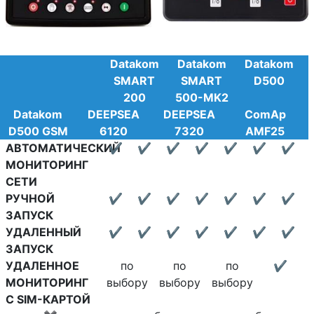
Datakom
Datakom
Datakom
SMART
SMART
D500
200
500-MK2
Datakom
DEEPSEA
DEEPSEA
ComAp
D500 GSM
6120
7320
AMF25
АВТОМАТИЧЕСКИЙ
✔
✔
✔
✔
✔
✔
✔
МОНИТОРИНГ
СЕТИ
РУЧНОЙ
✔
✔
✔
✔
✔
✔
✔
ЗАПУСК
УДАЛЕННЫЙ
✔
✔
✔
✔
✔
✔
✔
ЗАПУСК
УДАЛЕННОЕ
по
по
по
✔
МОНИТОРИНГ
выбору
выбору
выбору
С SIM-КАРТОЙ