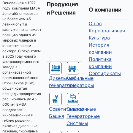
Основанная в 1977
Продукция
году, компания EMSA
О компании
и Решения
Jeneratör опирается
на более чем 45-
О нас
летний опыт и
заслуженно занимает
Kорпоративная
позицию одного из
Культура
мировых лидеров в
История
энергетическом
секторе. С открытием
компании
в 2025 году нового
Политика
ультрасовременного
компании
завода в
организованной
Сертификаты
Дизельные
Мобильные
промышленной зоне
Эскишехира (OSB),
генераторы
генераторы
общая крытая
площадь предприятия
расширилась до 45
000 м². EMSA
Осветительная
Синхронные
предлагает
инновационные и
Башня
Генераторные
гибкие решения,
Системы
включая дизельные,
газовые, гибридные