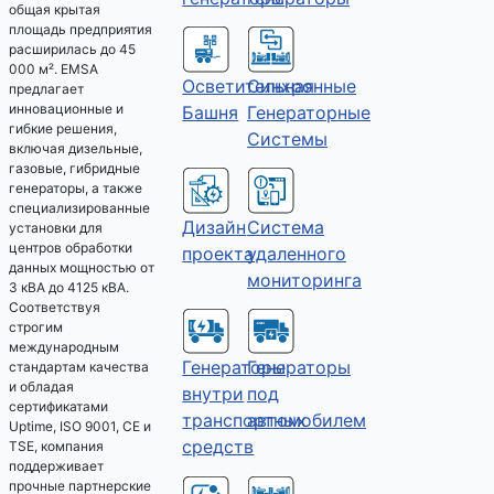
общая крытая
площадь предприятия
расширилась до 45
000 м². EMSA
Осветительная
Синхронные
предлагает
инновационные и
Башня
Генераторные
гибкие решения,
Системы
включая дизельные,
газовые, гибридные
генераторы, а также
специализированные
Дизайн
Система
установки для
центров обработки
проекта
удаленного
данных мощностью от
мониторинга
3 кВА до 4125 кВА.
Соответствуя
строгим
международным
Генераторы
Генераторы
стандартам качества
и обладая
под
внутри
сертификатами
автомобилем
транспортных
Uptime, ISO 9001, CE и
средств
TSE, компания
поддерживает
прочные партнерские