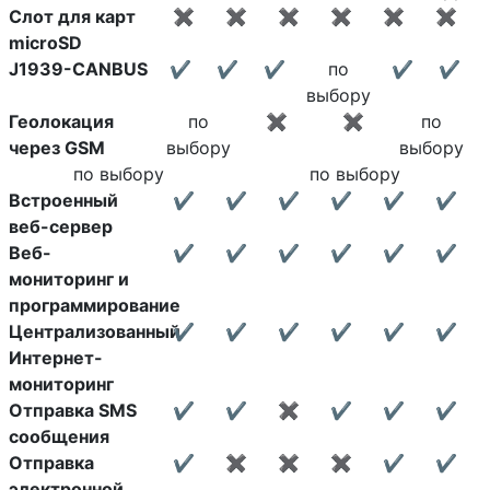
Слот для карт
✖
✖
✖
✖
✖
✖
microSD
J1939-CANBUS
✔
✔
✔
по
✔
✔
выбору
Геолокация
по
✖
✖
по
через GSM
выбору
выбору
по выбору
по выбору
Встроенный
✔
✔
✔
✔
✔
✔
веб-сервер
Веб-
✔
✔
✔
✔
✔
✔
мониторинг и
программирование
Централизованный
✔
✔
✔
✔
✔
✔
Интернет-
мониторинг
Отправка SMS
✔
✔
✖
✔
✔
✔
сообщения
Отправка
✔
✖
✖
✖
✔
✔
электронной