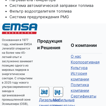
Система автоматической заправки топлива
Фильтр водоотделителя топлива
Система предупреждения PMG
Основанная в 1977
Продукция
году, компания EMSA
О компании
и Решения
Jeneratör опирается
на более чем 45-
О нас
летний опыт и
заслуженно занимает
Kорпоративная
позицию одного из
Культура
мировых лидеров в
История
энергетическом
секторе. С открытием
компании
в 2025 году нового
Политика
ультрасовременного
компании
завода в
организованной
Сертификаты
Дизельные
Мобильные
промышленной зоне
Эскишехира (OSB),
генераторы
генераторы