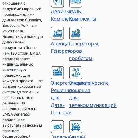
отношения с
ведущими мировыми
Двойные
TWIN
производителями
Комплекты
Комплекты
двигателей: Cummins,
Baudouin, Perkins и
Volvo Penta.
Экспортируя львиную
долю своей
Аренда
Генераторы
продукции в более
Генераторов
с
чем 120 стран, EMSA
пробегом
предоставляет
индивидуальную
инженерную
поддержку для
каждого проекта — от
Энергетические
Энергетические
синхронизированных
решения
Решения
систем до сложных
для
для
высоковольтных
решений. На
телекоммуникаций
Дата-
сегодняшний день
Центров
EMSA Jeneratör
продолжает
выступать надежным
гарантом
Запасные
StageV
бесперебойной