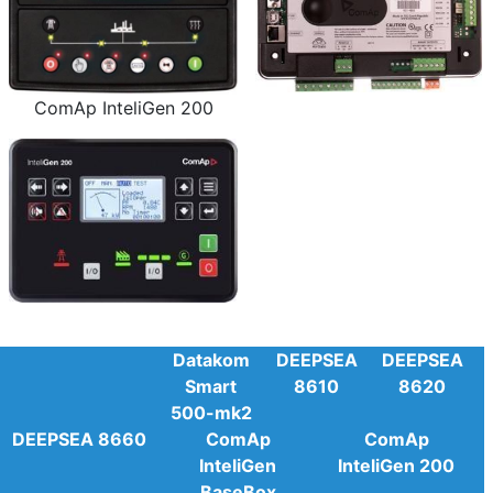
ComAp InteliGen 200
Datakom
DEEPSEA
DEEPSEA
Smart
8610
8620
500-mk2
DEEPSEA 8660
ComAp
ComAp
InteliGen
InteliGen 200
BaseBox