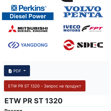
PDF
ETW PR ST 1320 - Запрос на продукт
{PAGENO}
info@emsa.gen.tr
|
www.emsa.gen.tr
ETW PR ST 1320
ETW PR ST 1320
Emsa оставляет за собой право вносить изменения в 