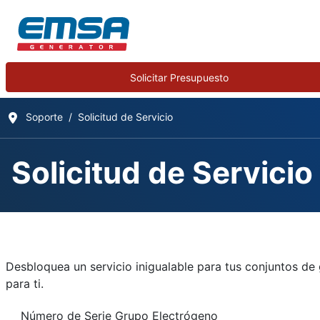
Solicitar Presupuesto
Soporte
Solicitud de Servicio
Solicitud de Servicio
Solicitud de Servicio
Detalles
Desbloquea un servicio inigualable para tus conjuntos de 
Escrito por:
EMSA Generator
para ti.
Categoría:
Support
Número de Serie Grupo Electrógeno