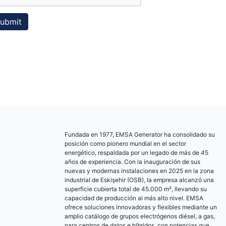
ubmit
Fundada en 1977, EMSA Generator ha consolidado su
posición como pionero mundial en el sector
energético, respaldada por un legado de más de 45
años de experiencia. Con la inauguración de sus
nuevas y modernas instalaciones en 2025 en la zona
industrial de Eskişehir (OSB), la empresa alcanzó una
superficie cubierta total de 45.000 m², llevando su
capacidad de producción al más alto nivel. EMSA
ofrece soluciones innovadoras y flexibles mediante un
amplio catálogo de grupos electrógenos diésel, a gas,
para centros de datos e híbridos, con potencias que