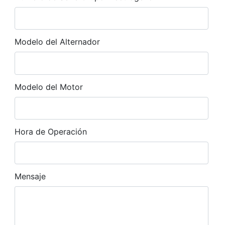
Publicado: 02 Enero 2025
Creado: 02 Enero 2025
Última actualización: 02 Enero 2025
Modelo del Alternador
Visitas: 409
Modelo del Motor
Hora de Operación
Mensaje