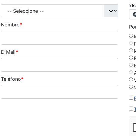
xls
Nombre
*
Po
E-Mail
*
Teléfono
*
V