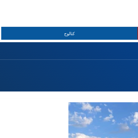
كتالوج