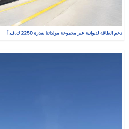
دعم الطاقة لديوانية عبر مجموعة مولداتنا بقدرة 2250 ك.ف.أ
التفاصيل
كتب بواسطة:
EMSA Generator
المجموعة:
News
نشر بتاريخ: 28 آب/أغسطس 2025
انشأ بتاريخ: 28 آب/أغسطس 2025
حدث بتاريخ: 10 أيلول/سبتمبر 2025
الزيارات: 82