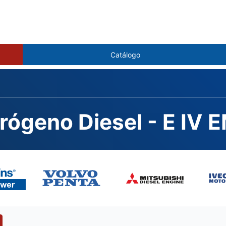
Catálogo
rógeno Diesel - E IV 
O CURSOR87TE4.S550, 