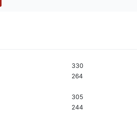
 especificaciones técnicas, color, equipo y accesorios sin
330
264
305
244