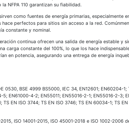
 la NFPA 110 garantizan su fiabilidad.
irven como fuentes de energía primarias, especialmente e
 hace perfectos para sitios sin acceso a la red. Comúnmente
ía constante y nominal.
ación continua ofrecen una salida de energía estable y si
a carga constante del 100%, lo que los hace indispensables
rían en potencia, asegurando una entrega de energía inqueb
DE 0530, BSE 4999 BS5000, IEC 34, EN12601; EN60204-1; 
4-5; EN61000-4-2; EN55011; EN55016-2-1; EN55016-2-3; 
 TS EN ISO 3744; TS EN ISO 3746; TS EN 60034-1; TS EN
-2015, ISO 14001-2015, ISO 45001-2018 e ISO 1002-2006 de