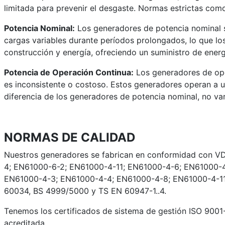
limitada para prevenir el desgaste. Normas estrictas como
Potencia Nominal:
Los generadores de potencia nominal s
cargas variables durante períodos prolongados, lo que los
construcción y energía, ofreciendo un suministro de energ
Potencia de Operación Continua:
Los generadores de oper
es inconsistente o costoso. Estos generadores operan a un
diferencia de los generadores de potencia nominal, no va
NORMAS DE CALIDAD
Nuestros generadores se fabrican en conformidad con V
4; EN61000-6-2; EN61000-4-11; EN61000-4-6; EN61000-
EN61000-4-3; EN61000-4-4; EN61000-4-8; EN61000-4-11;
60034, BS 4999/5000 y TS EN 60947-1..4.
Tenemos los certificados de sistema de gestión ISO 9001
acreditada.