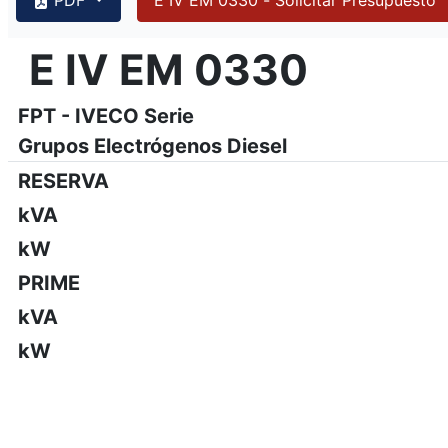
{PAGENO}
info@emsa.gen.tr
|
www.emsa.gen.tr
E IV EM 0330
E IV EM 0330
Emsa se reserva el derecho de hacer cambios en el modelo,
FPT - IVECO Serie
Grupos Electrógenos Diesel
RESERVA
kVA
kW
PRIME
kVA
kW