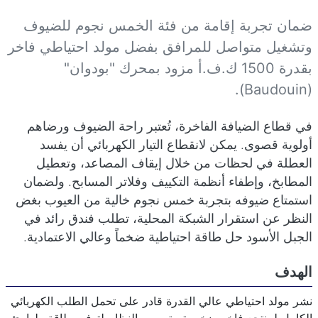
مراجعنا
التفاصيل
ضمان تجربة إقامة من فئة الخمس نجوم للضيوف
كتب بواسطة:
EMSA Generator
وتشغيل متواصل للمرافق بفضل مولد احتياطي فاخر
المجموعة:
Projects
بقدرة 1500 ك.ف.أ مزود بمحرك "بودوان"
نشر بتاريخ: 23 آذار/مارس 2026
(Baudouin).
انشأ بتاريخ: 23 آذار/مارس 2026
في قطاع الضيافة الفاخرة، تُعتبر راحة الضيوف ورضاهم
حدث بتاريخ: 24 آذار/مارس 2026
أولوية قصوى. يمكن لانقطاع التيار الكهربائي أن يفسد
العطلة في لحظات من خلال إيقاف المصاعد، وتعطيل
المطابخ، وإطفاء أنظمة التكييف وفلاتر المسابح. ولضمان
استمتاع ضيوفه بتجربة خمس نجوم خالية من العيوب بغض
النظر عن استقرار الشبكة المحلية، تطلب فندق رائد في
الجبل الأسود حل طاقة احتياطية ضخماً وعالي الاعتمادية.
الهدف
نشر مولد احتياطي عالي القدرة قادر على تحمل الطلب الكهربائي