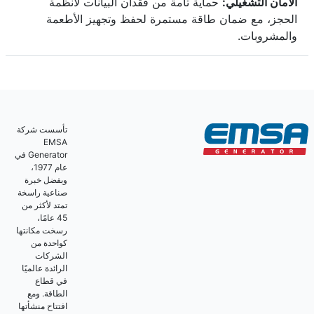
الأمان التشغيلي:
حماية تامة من فقدان البيانات لأنظمة
الحجز، مع ضمان طاقة مستمرة لحفظ وتجهيز الأطعمة
والمشروبات.
تأسست شركة
EMSA
Generator في
عام 1977،
وبفضل خبرة
صناعية راسخة
تمتد لأكثر من
45 عامًا،
رسخت مكانتها
كواحدة من
الشركات
الرائدة عالميًا
في قطاع
الطاقة. ومع
افتتاح منشأتها