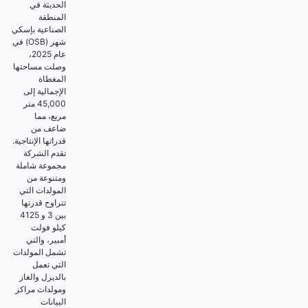
الحديثة في
المنطقة
الصناعية بإسكي
شهر (OSB) في
عام 2025،
وصلت مساحتها
المغطاة
الإجمالية إلى
45,000 متر
مربع، مما
ضاعف من
قدراتها الإنتاجية.
تقدم الشركة
مجموعة شاملة
ومتنوعة من
المولدات التي
تتراوح قدرتها
بين 3 و 4125
كيلو فولت
أمبير، والتي
تشمل المولدات
التي تعمل
بالديزل والغاز
ومولدات مراكز
البيانات