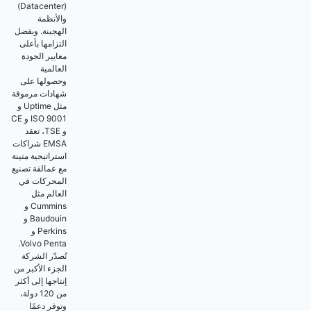
(Datacenter)
والأنظمة
الهجينة. وبفضل
التزامها بأعلى
معايير الجودة
العالمية
وحصولها على
شهادات مرموقة
مثل Uptime و
ISO 9001 و CE
و TSE، تعقد
EMSA شراكات
استراتيجية متينة
مع عمالقة تصنيع
المحركات في
العالم مثل
Cummins و
Baudouin و
Perkins و
Volvo Penta.
تُصدّر الشركة
الجزء الأكبر من
إنتاجها إلى أكثر
من 120 دولة،
وتوفر دعمًا