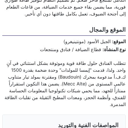
الكامل لمنتجع فاخر ضخم. تم تصميم النظام لتوفير طاقة طوارئ
فورية، مما يضمن بقاء جميع خدمات الضيافة، من قاعات الطعام
إلى أجنحة الضيوف، تعمل بكامل طاقتها دون أي تأخير.
الموقع والمجال
الموقع:
الجبل الأسود (مونتينيغرو)
نوع المنشأة:
قطاع الضيافة / فنادق ومنتجعات
تتطلب الفنادق حلول طاقة قوية وموثوقة بشكل استثنائي في آنٍ
واحد. ولذا، قدمت "إيمسا للمولدات" وحدة ضخمة بقدرة 1500
ك.ف.أ مدعومة بمحرك (Baudouin) ومقترنة بمولد تيار متناوب
عالمي المستوى من (Mecc Alte). يضمن هذا التكوين استقراراً
ممتازاً للجهد، مما يحمي شبكات تكنولوجيا المعلومات الحساسة
للفندق، وأنظمة الحجز، ومعدات المطبخ الثقيلة من تقلبات الطاقة
المدمرة.
المواصفات الفنية والتوريد