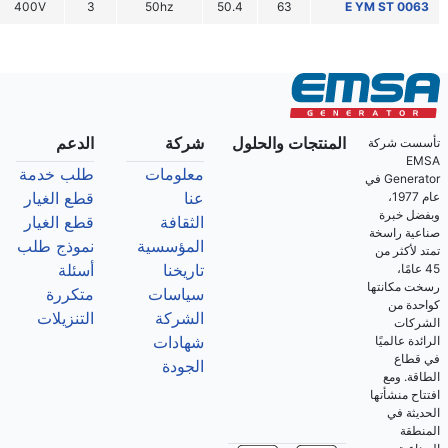
400V
3
50hz
50.4
63
E YM ST 0063
المنتجات والحلول
شركة
الدعم
تأسست شركة
EMSA
معلومات
طلب خدمة
Generator في
عنا
قطع الغيار
عام 1977،
وبفضل خبرة
الثقافة
قطع الغيار
صناعية راسخة
المؤسسية
نموذج طلب
تمتد لأكثر من
تاريخنا
أسئلة
45 عامًا،
رسخت مكانتها
سياسات
متكررة
كواحدة من
الشركة
التنزيلات
الشركات
شهادات
الرائدة عالميًا
في قطاع
الجودة
الطاقة. ومع
افتتاح منشأتها
الحديثة في
المنطقة