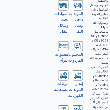
والأنظمة
الهجينة. وبفضل
التزامها بأعلى
المولدات
المولدات
معايير الجودة
العالمية
تحت
داخل
وحصولها على
وسائل
وسائل
شهادات
النقل
النقل
مرموقة مثل
Uptime و ISO
9001 و CE و
TSE، تعقد
EMSA شراكات
استراتيجية
المجموعات
مجموعة
متينة مع عمالقة
المزدوجة
التوأم
تصنيع
المحركات في
العالم مثل
Cummins و
Baudouin و
إيجار
مولدات
Perkins و
المولدات
مستعملة
Volvo Penta.
تُصدّر الشركة
الكهربائية
الجزء الأكبر من
إنتاجها إلى أكثر
من 120 دولة،