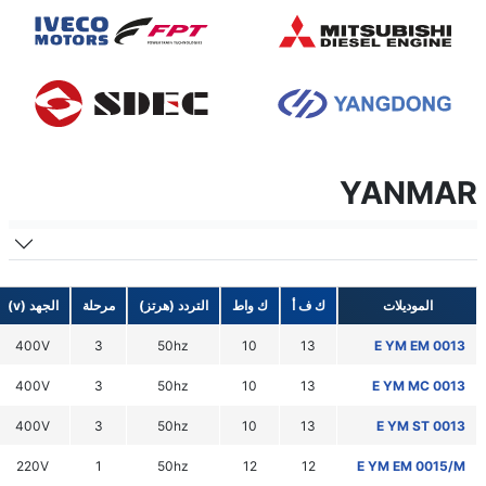
YANMAR
الموديلات
ك ف أ
ك واط
التردد (هرتز)
مرحلة
الجهد (v)
400V
3
50hz
10
13
E YM EM 0013
400V
3
50hz
10
13
E YM MC 0013
400V
3
50hz
10
13
E YM ST 0013
220V
1
50hz
12
12
E YM EM 0015/M