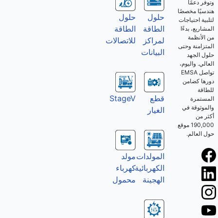
وتوفر دعمًا
هندسيًا مخصصًا
حلول
حلول
لتلبية احتياجات
الطاقة
الطاقة
المشاريع، بدءًا
من الأنظمة
للاتصالات
لمراكز
المتزامنة وحتى
البيانات
حلول الجهد
العالي. واليوم،
تواصل EMSA
دورها كضامن
للطاقة
قطع
StageV
المستمرة
والموثوقة في
الغيار
أكثر من
190,000 موقع
حول العالم.
المولدات
مولد
الكهربائية
كهرباء
الهجينة
محمول