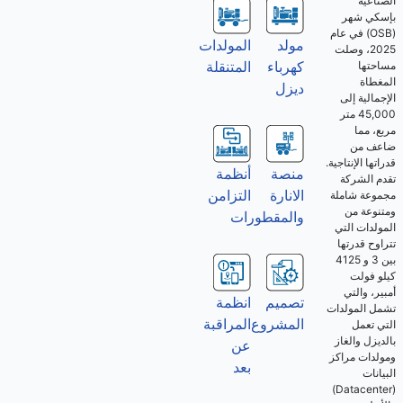
الصناعية
بإسكي شهر
(OSB) في عام
مولد
المولدات
2025، وصلت
كهرباء
المتنقلة
مساحتها
المغطاة
ديزل
الإجمالية إلى
45,000 متر
مربع، مما
ضاعف من
قدراتها الإنتاجية.
منصة
أنظمة
تقدم الشركة
الانارة
التزامن
مجموعة شاملة
ومتنوعة من
والمقطورات
المولدات التي
تتراوح قدرتها
بين 3 و 4125
كيلو فولت
أمبير، والتي
تصميم
انظمة
تشمل المولدات
المشروع
المراقبة
التي تعمل
بالديزل والغاز
عن
ومولدات مراكز
بعد
البيانات
(Datacenter)