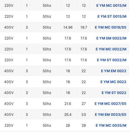
220V
1
50hz
12
12
E YM MC 0015/M
220V
1
50hz
12
12
E YM ST 0015/M
400V
3
50hz
14.96
18.7
E YM MC 0018/S5
220V
1
50hz
17.6
17.6
E YM EM 0022/M
220V
1
50hz
17.6
17.6
E YM MC 0022/M
220V
1
50hz
17.6
17.6
E YM ST 0022/M
400V
3
50hz
18
22
E YM EM 0022
400V
3
50hz
18
22
E YM MC 0022
400V
3
50hz
18
22
E YM ST 0022
400V
3
50hz
21.6
27
E YM MC 0027/S5
400V
3
50hz
26.4
33
E YM EM 0033/S5
220V
1
50hz
28
28
E YM MC 0035/M