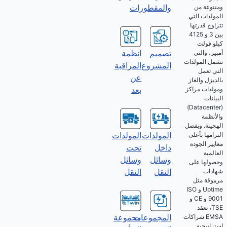
والمقطورات
ومتنوعة من
المولدات التي
تتراوح قدرتها
بين 3 و 4125
كيلو فولت
تصميم
انظمة
أمبير، والتي
تشمل المولدات
المشروع
المراقبة
التي تعمل
عن
بالديزل والغاز
بعد
ومولدات مراكز
البيانات
(Datacenter)
والأنظمة
الهجينة. وبفضل
المولدات
المولدات
التزامها بأعلى
معايير الجودة
تحت
داخل
العالمية
وسائل
وسائل
وحصولها على
النقل
النقل
شهادات
مرموقة مثل
Uptime و ISO
9001 و CE و
TSE، تعقد
المجموعات
مجموعة
EMSA شراكات
استراتيجية