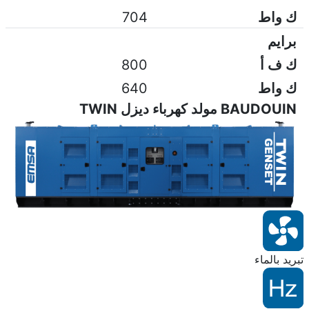
ك واط
704
برايم
ك ف أ
800
ك واط
640
BAUDOUIN مولد كهرباء ديزل TWIN
تبريد بالماء