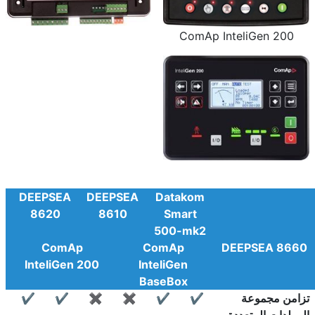
ComAp InteliGen 200
DEEPSEA
DEEPSEA
Datakom
8620
8610
Smart
500-mk2
ComAp
ComAp
DEEPSEA 8660
InteliGen 200
InteliGen
BaseBox
تزامن مجموعة
✔
✔
✖
✖
✔
✔