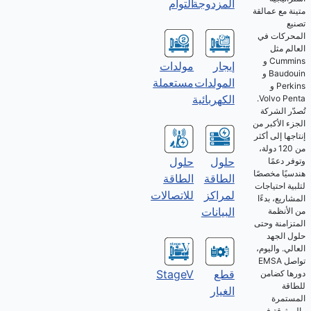
المزدوجة
التوأم
متينة مع عمالقة
تصنيع
المحركات في
العالم مثل
Cummins و
إيجار
مولدات
Baudouin و
المولدات
مستعملة
Perkins و
الكهربائية
Volvo Penta.
تُصدّر الشركة
الجزء الأكبر من
إنتاجها إلى أكثر
من 120 دولة،
حلول
حلول
وتوفر دعمًا
هندسيًا مخصصًا
الطاقة
الطاقة
لتلبية احتياجات
للاتصالات
لمراكز
المشاريع، بدءًا
البيانات
من الأنظمة
المتزامنة وحتى
حلول الجهد
العالي. واليوم،
تواصل EMSA
قطع
StageV
دورها كضامن
للطاقة
الغيار
المستمرة
والموثوقة في