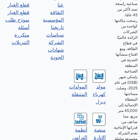
صناعية راسخة
عنا
قطع الغيار
تمتد لأكثر من
الثقافة
قطع الغيار
45 عامًا،
المؤسسية
نموذج طلب
رسخت مكانتها
كواحدة من
تاريخنا
أسئلة
الشركات
سياسات
متكررة
الرائدة عالميًا
الشركة
التنزيلات
في قطاع
الطاقة. ومع
شهادات
افتتاح منشأتها
الجودة
الحديثة في
المنطقة
الصناعية
بإسكي شهر
(OSB) في عام
مولد
المولدات
2025، وصلت
كهرباء
المتنقلة
مساحتها
المغطاة
ديزل
الإجمالية إلى
45,000 متر
مربع، مما
ضاعف من
قدراتها الإنتاجية.
منصة
أنظمة
تقدم الشركة
الانارة
التزامن
مجموعة شاملة