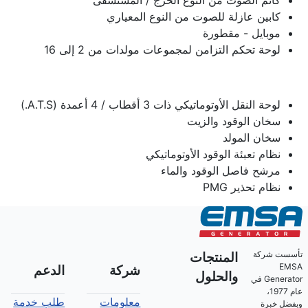
كابين عازلة للصوت من النوع المعياري
موبايل - مقطورة
لوحة تحكم التزامن لمجموعات مولدات من 2 إلى 16
لوحة النقل الأوتوماتيكي ذات 3 أقطاب / 4 أعمدة (A.T.S.)
سخان الوقود والزيت
سخان المولد
نظام تعبئة الوقود الأوتوماتيكي
مرشح فاصل الوقود والماء
نظام تحذير PMG
تأسست شركة
المنتجات
EMSA
شركة
الدعم
والحلول
Generator في
عام 1977،
معلومات
طلب خدمة
وبفضل خبرة