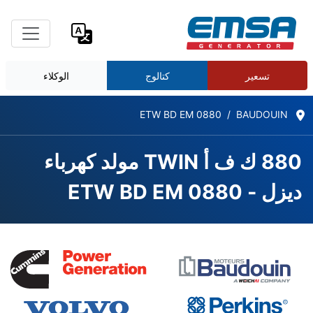
تسعير
كتالوج
الوكلاء
ETW BD EM 0880
BAUDOUIN
880 ك ف أ TWIN مولد كهرباء
ديزل - ETW BD EM 0880