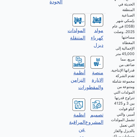
الجودة
الحديثة في
المنطقة
الصناعية
بإسكي شهر
(OSB) في عام
مولد
المولدات
2025، وصلت
كهرباء
المتنقلة
مساحتها
المغطاة
ديزل
الإجمالية إلى
45,000 متر
مربع، مما
ضاعف من
قدراتها الإنتاجية.
منصة
أنظمة
تقدم الشركة
الانارة
التزامن
مجموعة شاملة
والمقطورات
ومتنوعة من
المولدات التي
تتراوح قدرتها
بين 3 و 4125
كيلو فولت
تصميم
انظمة
أمبير، والتي
تشمل المولدات
المشروع
المراقبة
التي تعمل
عن
بالديزل والغاز
بعد
ومولدات مراكز