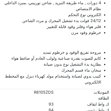
4 دورات , ماء طريقة التبريد , شاحن توربيني، بمبرد الداخلي
نظام الامتصاص
الكتروني نوع التحكم
24/12 فولت بدء تشغيل المحرك و مردد الشاحن
فلتر هواء وفلتر وقود قابلة للتغيير
خرطوم وقود مرن
مروحة تفريغ الوقود و خرطوم تمديد
كاتم للصوت بقدرة صناعية ولولب العادم أو ضاغط هواء
بطارية بدء التشغيل نوع بدون صيانة
سخان ماء قسم المحرك
كتيب يدوي لصيانة واستخدام مولد كهرباء ديزل مع المخطط
الالكتروني
الموديلات
R6105ZDS
الطاقة
ك واط ايقاف
93
ك واط رئيسي
84