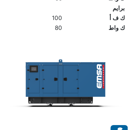
برايم
ك ف أ
100
ك واط
80