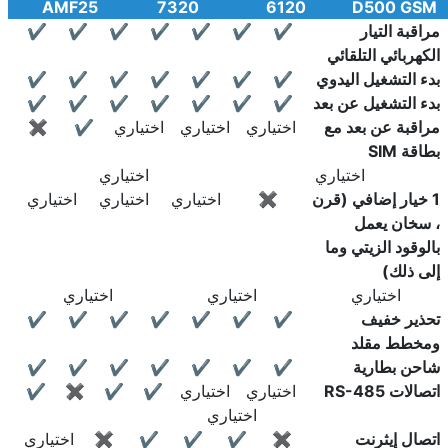
AMF25
7320
6120
D500 GSM
مراقبة التيار
✔
✔
✔
✔
✔
✔
✔
الكهربائي التلقائي
بدء التشغيل اليدوي
✔
✔
✔
✔
✔
✔
✔
بدء التشغيل عن بعد
✔
✔
✔
✔
✔
✔
✔
مراقبة عن بعد مع
اختياري
اختياري
اختياري
✔
✖
بطاقة SIM
اختياري
اختياري
1 خيار إضافي (قرن
✖
اختياري
اختياري
اختياري
، سخان يعمل
بالوقود الزيتي وما
إلى ذلك)
اختياري
اختياري
اختياري
تحذير خفيف
✔
✔
✔
✔
✔
✔
✔
ومخطط مقلد
شاحن بطارية
✔
✔
✔
✔
✔
✔
✔
اتصالات RS-485
اختياري
اختياري
✔
✔
✖
✔
اختياري
اتصال إيثرنت
✖
✔
✔
✔
✖
اختياري