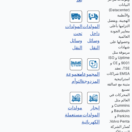
البيانات
(Datacenter)
والأنظمة
الهجينة. وبفضل
المولدات
المولدات
التزامها بأعلى
معايير الجودة
تحت
داخل
العالمية
وسائل
وسائل
وحصولها على
النقل
النقل
شهادات
مرموقة مثل
Uptime و ISO
9001 و CE و
TSE، تعقد
المجموعات
مجموعة
EMSA شراكات
استراتيجية
المزدوجة
التوأم
متينة مع عمالقة
تصنيع
المحركات في
العالم مثل
Cummins و
إيجار
مولدات
Baudouin و
المولدات
مستعملة
Perkins و
الكهربائية
Volvo Penta.
تُصدّر الشركة
الجزء الأكبر من