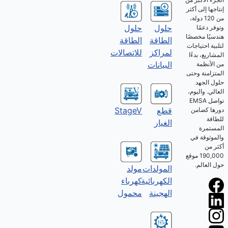
إنتاجها إلى أكثر
من 120 دولة،
حلول
حلول
وتوفر دعمًا
هندسيًا مخصصًا
الطاقة
الطاقة
لتلبية احتياجات
للاتصالات
لمراكز
المشاريع، بدءًا
البيانات
من الأنظمة
المتزامنة وحتى
حلول الجهد
العالي. واليوم،
تواصل EMSA
قطع
StageV
دورها كضامن
للطاقة
الغيار
المستمرة
والموثوقة في
أكثر من
190,000 موقع
حول العالم.
المولدات
مولد
الكهربائية
كهرباء
الهجينة
محمول