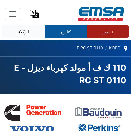
تسعير
كتالوج
الوكلاء
E RC ST 0110
KOFO
110 ك ف أ مولد كهرباء ديزل - E
RC ST 0110