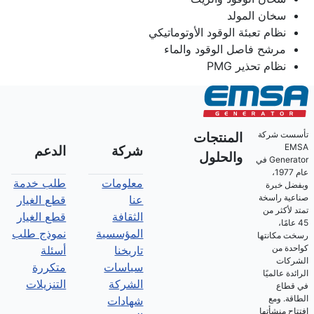
سخان المولد
نظام تعبئة الوقود الأوتوماتيكي
مرشح فاصل الوقود والماء
نظام تحذير PMG
تأسست شركة
المنتجات
EMSA
شركة
الدعم
والحلول
Generator في
عام 1977،
معلومات
طلب خدمة
وبفضل خبرة
صناعية راسخة
عنا
قطع الغيار
تمتد لأكثر من
الثقافة
قطع الغيار
45 عامًا،
المؤسسية
نموذج طلب
رسخت مكانتها
كواحدة من
تاريخنا
أسئلة
الشركات
سياسات
متكررة
الرائدة عالميًا
الشركة
التنزيلات
في قطاع
الطاقة. ومع
شهادات
افتتاح منشأتها