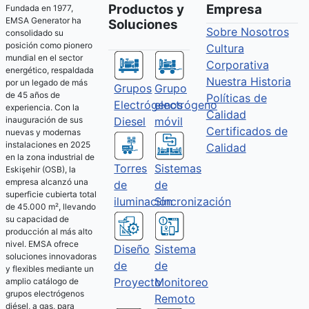
Productos y
Empresa
Fundada en 1977,
EMSA Generator ha
Soluciones
Sobre Nosotros
consolidado su
posición como pionero
Cultura
mundial en el sector
Corporativa
energético, respaldada
Nuestra Historia
por un legado de más
Grupos
Grupo
de 45 años de
Políticas de
Electrógenos
electrógeno
experiencia. Con la
Calidad
Diesel
móvil
inauguración de sus
Certificados de
nuevas y modernas
instalaciones en 2025
Calidad
en la zona industrial de
Torres
Sistemas
Eskişehir (OSB), la
empresa alcanzó una
de
de
superficie cubierta total
iluminación
Sincronización
de 45.000 m², llevando
su capacidad de
producción al más alto
nivel. EMSA ofrece
Diseño
Sistema
soluciones innovadoras
de
de
y flexibles mediante un
Proyecto
Monitoreo
amplio catálogo de
grupos electrógenos
Remoto
diésel, a gas, para