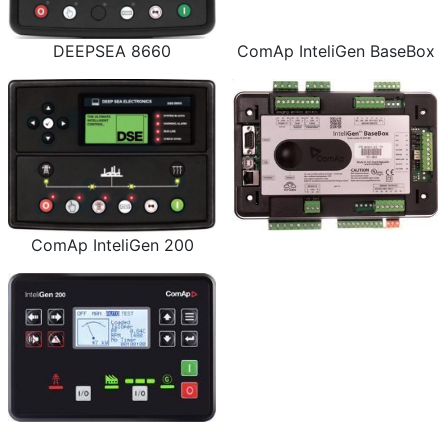
DEEPSEA 8660
ComAp InteliGen BaseBox
ComAp InteliGen 200