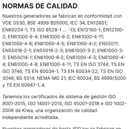
NORMAS DE CALIDAD
Nuestros generadores se fabrican en conformidad con
VDE 0530, BSE 4999 BS5000, IEC 34, EN12601;
EN60204-1; TS ISO 8528-1 … -13; EN12100-1; EN12100-
2; EN61000-6-4; EN61000-6-2; EN61000-4-11;
EN61000-4-6; EN61000-4-5; EN61000-4-2; EN55011;
EN55016-2-1; EN55016-2-3; EN61000-3-2; EN61000-3-
3; EN55014-1; EN61000-6-2; EN61000-4-3; EN61000-4-
4; EN61000-4-8; EN61000-4-11; TS EN ISO 3744; TS EN
ISO 3746; TS EN 60034-1; TS EN 60034-22; TS EN ISO
3046; BS 5514; NEMA MG 21; IEC 60034, BS 4999/5000
y TS EN 60947-1..4.
Tenemos los certificados de sistema de gestión ISO
9001-2015, ISO 14001-2015, ISO 45001-2018 e ISO 1002-
2006 de Kiwa, una organización de calidad
independiente acreditada.
Nuestros generadores de hasta 400 kw se fabrican en