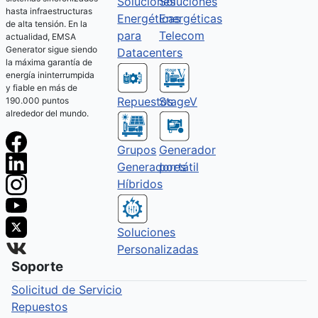
Soluciones
Soluciones
hasta infraestructuras
Energéticas
Energéticas
de alta tensión. En la
Telecom
para
actualidad, EMSA
Generator sigue siendo
Datacenters
la máxima garantía de
energía ininterrumpida
y fiable en más de
Repuestos
StageV
190.000 puntos
alrededor del mundo.
Grupos
Generador
Generadores
portátil
Híbridos
Soluciones
Personalizadas
Soporte
Solicitud de Servicio
Repuestos