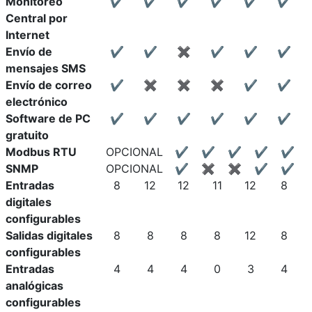
Monitoreo
✔
✔
✔
✔
✔
✔
Central por
Internet
Envío de
✔
✔
✖
✔
✔
✔
mensajes SMS
Envío de correo
✔
✖
✖
✖
✔
✔
electrónico
Software de PC
✔
✔
✔
✔
✔
✔
gratuito
Modbus RTU
OPCIONAL
✔
✔
✔
✔
✔
SNMP
OPCIONAL
✔
✖
✖
✔
✔
Entradas
8
12
12
11
12
8
digitales
configurables
Salidas digitales
8
8
8
8
12
8
configurables
Entradas
4
4
4
0
3
4
analógicas
configurables