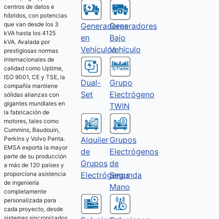
centros de datos e
híbridos, con potencias
que van desde los 3
Generadores
Generadores
kVA hasta los 4125
Bajo
en
kVA. Avalada por
Vehículo
Vehículos
prestigiosas normas
internacionales de
calidad como Uptime,
ISO 9001, CE y TSE, la
Dual-
Grupo
compañía mantiene
Set
Electrógeno
sólidas alianzas con
gigantes mundiales en
TWIN
la fabricación de
motores, tales como
Cummins, Baudouin,
Alquiler
Grupos
Perkins y Volvo Penta.
EMSA exporta la mayor
de
Electrógenos
parte de su producción
Grupos
de
a más de 120 países y
Electrógenos
Segunda
proporciona asistencia
de ingeniería
Mano
completamente
personalizada para
cada proyecto, desde
sistemas sincronizados