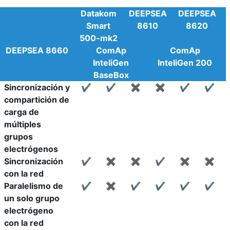
Datakom
DEEPSEA
DEEPSEA
Smart
8610
8620
500-mk2
DEEPSEA 8660
ComAp
ComAp
InteliGen
InteliGen 200
BaseBox
Sincronización y
✔
✔
✖
✖
✔
✔
compartición de
carga de
múltiples
grupos
electrógenos
Sincronización
✔
✖
✖
✔
✖
✖
con la red
Paralelismo de
✔
✖
✔
✔
✔
✔
un solo grupo
electrógeno
con la red