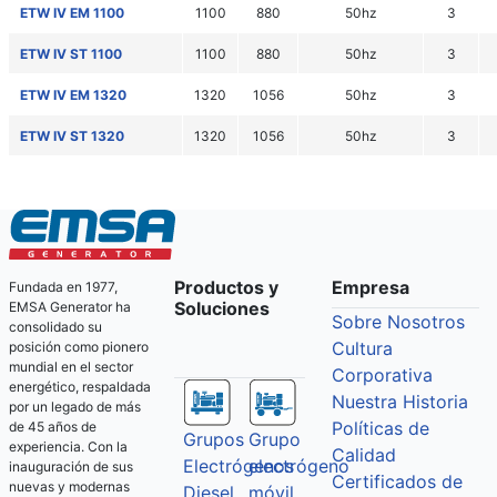
ETW IV EM 1100
1100
880
50hz
3
ETW IV ST 1100
1100
880
50hz
3
ETW IV EM 1320
1320
1056
50hz
3
ETW IV ST 1320
1320
1056
50hz
3
Productos y
Empresa
Fundada en 1977,
Soluciones
EMSA Generator ha
Sobre Nosotros
consolidado su
Cultura
posición como pionero
mundial en el sector
Corporativa
energético, respaldada
Nuestra Historia
por un legado de más
Políticas de
de 45 años de
Grupos
Grupo
experiencia. Con la
Calidad
Electrógenos
electrógeno
inauguración de sus
Certificados de
nuevas y modernas
Diesel
móvil