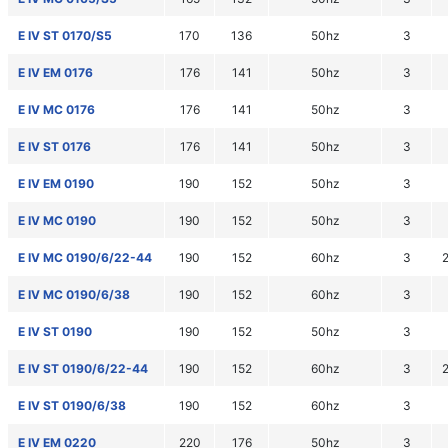
E IV ST 0170/S5
170
136
50hz
3
E IV EM 0176
176
141
50hz
3
E IV MC 0176
176
141
50hz
3
E IV ST 0176
176
141
50hz
3
E IV EM 0190
190
152
50hz
3
E IV MC 0190
190
152
50hz
3
E IV MC 0190/6/22-44
190
152
60hz
3
E IV MC 0190/6/38
190
152
60hz
3
E IV ST 0190
190
152
50hz
3
E IV ST 0190/6/22-44
190
152
60hz
3
E IV ST 0190/6/38
190
152
60hz
3
E IV EM 0220
220
176
50hz
3