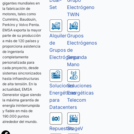
Dual-
Grupo
gigantes mundiales en
Set
Electrógeno
la fabricación de
TWIN
motores, tales como
Cummins, Baudouin,
Perkins y Volvo Penta.
EMSA exporta la mayor
Alquiler
Grupos
parte de su producción
a más de 120 países y
de
Electrógenos
proporciona asistencia
Grupos
de
de ingeniería
Electrógenos
Segunda
completamente
personalizada para
Mano
cada proyecto, desde
sistemas sincronizados
hasta infraestructuras
de alta tensión. En la
Soluciones
Soluciones
actualidad, EMSA
Energéticas
Energéticas
Generator sigue siendo
Telecom
para
la máxima garantía de
energía ininterrumpida
Datacenters
y fiable en más de
190.000 puntos
alrededor del mundo.
Repuestos
StageV