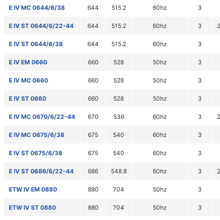
E IV MC 0644/6/38
644
515.2
60hz
3
E IV ST 0644/6/22-44
644
515.2
60hz
3
E IV ST 0644/6/38
644
515.2
60hz
3
E IV EM 0660
660
528
50hz
3
E IV MC 0660
660
528
50hz
3
E IV ST 0660
660
528
50hz
3
E IV MC 0670/6/22-44
670
536
60hz
3
E IV MC 0675/6/38
675
540
60hz
3
E IV ST 0675/6/38
675
540
60hz
3
E IV ST 0686/6/22-44
686
548.8
60hz
3
ETW IV EM 0880
880
704
50hz
3
ETW IV ST 0880
880
704
50hz
3