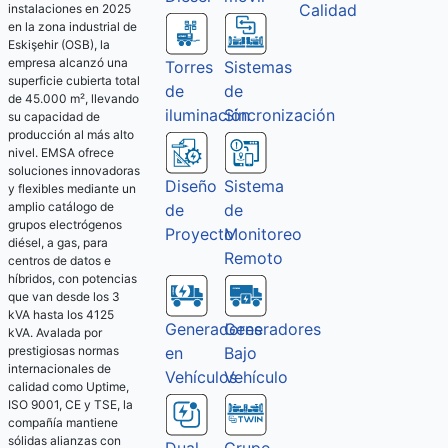
Calidad
instalaciones en 2025
en la zona industrial de
Eskişehir (OSB), la
empresa alcanzó una
Torres
Sistemas
superficie cubierta total
de
de
de 45.000 m², llevando
iluminación
Sincronización
su capacidad de
producción al más alto
nivel. EMSA ofrece
soluciones innovadoras
Diseño
Sistema
y flexibles mediante un
amplio catálogo de
de
de
grupos electrógenos
Proyecto
Monitoreo
diésel, a gas, para
Remoto
centros de datos e
híbridos, con potencias
que van desde los 3
kVA hasta los 4125
Generadores
Generadores
kVA. Avalada por
Bajo
en
prestigiosas normas
internacionales de
Vehículo
Vehículos
calidad como Uptime,
ISO 9001, CE y TSE, la
compañía mantiene
sólidas alianzas con