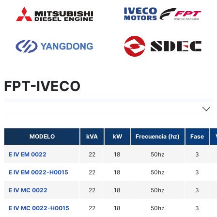
FPT-IVECO
MODELO
kVA
kW
Frecuencia (hz)
Fase
E IV EM 0022
22
18
50hz
3
E IV EM 0022-H0015
22
18
50hz
3
E IV MC 0022
22
18
50hz
3
E IV MC 0022-H0015
22
18
50hz
3