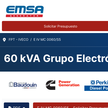
Solicitar Presupuesto
FPT - IVECO
E IV MC 0060/S5
60 kVA Grupo Electr
PDF
E IV MC 0060/S5 - Solicitar Presupues