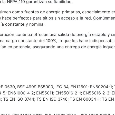
 la NFPA 110 garantizan su fiabilidad.
irven como fuentes de energía primarias, especialmente e
 hace perfectos para sitios sin acceso a la red. Comúnmente
ía constante y nominal.
ación continua ofrecen una salida de energía estable y si
a carga constante del 100%, lo que los hace indispensables
rían en potencia, asegurando una entrega de energía inqueb
DE 0530, BSE 4999 BS5000, IEC 34, EN12601; EN60204-1; 
4-5; EN61000-4-2; EN55011; EN55016-2-1; EN55016-2-3; 
 TS EN ISO 3744; TS EN ISO 3746; TS EN 60034-1; TS EN