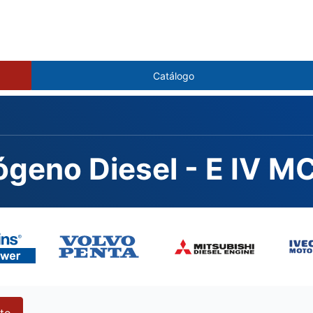
Catálogo
ógeno Diesel - E IV 
to