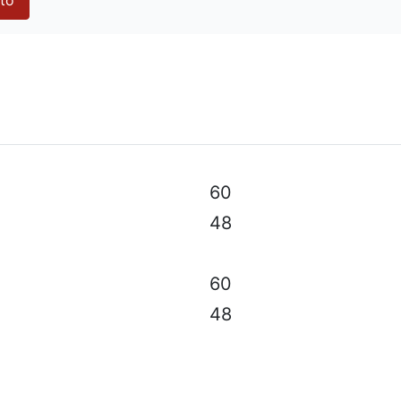
 especificaciones técnicas, color, equipo y accesorios sin
60
48
60
48