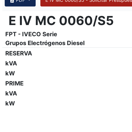
{PAGENO}
info@emsa.gen.tr
|
www.emsa.gen.tr
E IV MC 0060/S5
E IV MC 0060/S5
Emsa se reserva el derecho de hacer cambios en el modelo,
FPT - IVECO Serie
Grupos Electrógenos Diesel
RESERVA
kVA
kW
PRIME
kVA
kW