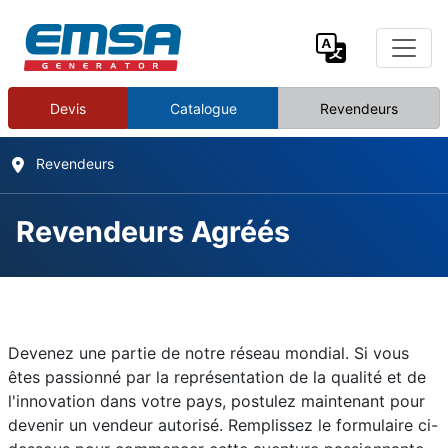
Devis
Catalogue
Revendeurs
Revendeurs
Revendeurs Agréés
Revendeurs Agréés
Détails
Devenez une partie de notre réseau mondial. Si vous
Écrit par :
EMSA Generator
êtes passionné par la représentation de la qualité et de
l'innovation dans votre pays, postulez maintenant pour
Catégorie :
Contact
devenir un vendeur autorisé. Remplissez le formulaire ci-
Publié le : 2 Janvier 2025