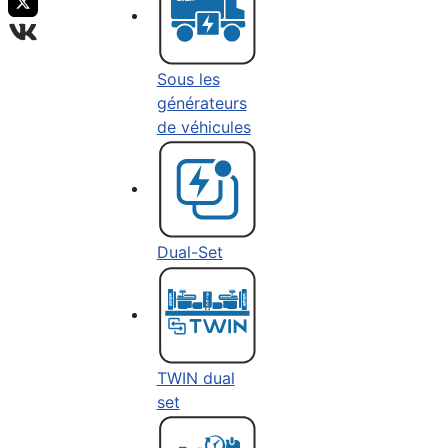
Sous les
générateurs
de véhicules
Dual-Set
TWIN dual
set