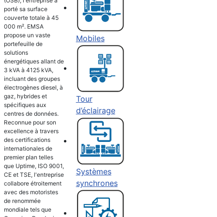
(OSB), l'entreprise a
porté sa surface
couverte totale à 45
000 m². EMSA
propose un vaste
Mobiles
portefeuille de
solutions
énergétiques allant de
3 kVA à 4125 kVA,
incluant des groupes
électrogènes diesel, à
gaz, hybrides et
Tour
spécifiques aux
d’éclairage
centres de données.
Reconnue pour son
excellence à travers
des certifications
internationales de
premier plan telles
que Uptime, ISO 9001,
Systèmes
CE et TSE, l'entreprise
synchrones
collabore étroitement
avec des motoristes
de renommée
mondiale tels que