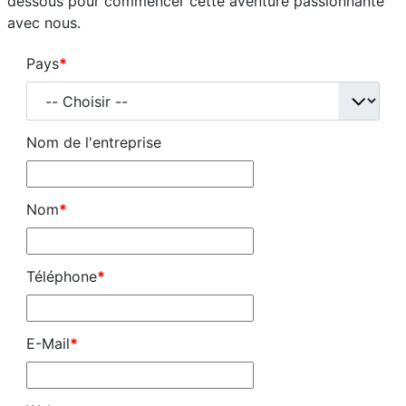
dessous pour commencer cette aventure passionnante
Création : 2 Janvier 2025
avec nous.
Mis à jour : 2 Janvier 2025
Pays
*
Clics : 3682
Nom de l'entreprise
Nom
*
Téléphone
*
E-Mail
*