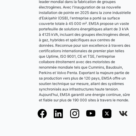
leader mondial dans la fabrication de groupes
électrogènes. Avec l'inauguration de sa nouvelle
installation de pointe en 2025 dans la zone industrielle
d'Eskişehir (OSB), l'entreprise a porté sa surface
couverte totale à 45 000 m². EMSA propose un vaste
portefeuille de solutions énergétiques allant de 3 kVA
à 4125 kVA, incluant des groupes électrogènes diesel,
à gaz, hybrides et spécifiques aux centres de
données. Reconnue pour son excellence à travers des
certifications internationales de premier plan telles
que Uptime, ISO 9001, CE et TSE, l'entreprise
collabore étroitement avec des motoristes de
renommée mondiale tels que Cummins, Baudouin,
Perkins et Volvo Penta. Exportant la majeure partie de
sa production vers plus de 120 pays, EMSA offre un
soutien technique sur mesure, allant des systèmes
synchronisés aux infrastructures haute tension.
Aujourd'hui, EMSA garantit une énergie continue, sûre
et fiable sur plus de 190 000 sites à travers le monde.