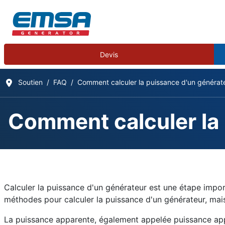
Devis
Soutien
FAQ
Comment calculer la puissance d'un générat
Comment calculer la
Questions Fréquemm
Détails
Calculer la puissance d'un générateur est une étape import
Écrit par :
EMSA Generator
méthodes pour calculer la puissance d'un générateur, mais
Catégorie :
Frequently Asked Questions
La puissance apparente, également appelée puissance appar