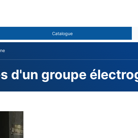
Catalogue
ène
es d'un groupe électr
ent Posées