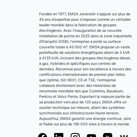
Fondée en 1977, EMSA Jeneratör s'appuie sur plus de
45 ans d'expertise pour s'imposer comme un véritable
leader mondial dans la fabrication de groupes
électrogènes. Avec l'inauguration de sa nouvelle
installation de pointe en 2025 dans la zone industrielle
d'Eskişehir (OSB), l'entreprise a porté sa surface
couverte totale à 45 000 m². EMSA propose un vaste
portefeuille de solutions énergétiques allant de 3 kVA
à 4125 kVA, incluant des groupes électrogènes diesel,
à gaz, hybrides et spécifiques aux centres de
données. Reconnue pour son excellence à travers des
certifications internationales de premier plan telles
que Uptime, ISO 9001, CE et TSE, l'entreprise
collabore étroitement avec des motoristes de
renommée mondiale tels que Cummins, Baudouin,
Perkins et Volvo Penta. Exportant la majeure partie de
sa production vers plus de 120 pays, EMSA offre un
soutien technique sur mesure, allant des systèmes
synchronisés aux infrastructures haute tension.
Aujourd'hui, EMSA garantit une énergie continue, sûre
et fiable sur plus de 190 000 sites à travers le monde.