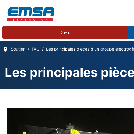
Devis
Soutien
FAQ
Les principales pièces d'un groupe électrog
Les principales pièc
Questions Fréquemm
Détails
Écrit par :
EMSA Generator
Catégorie :
Frequently Asked Questions