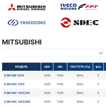
MITSUBISHI
МОДЕЛЬ
кВА
кВт
ЧАСТОТА (Гц)
фаз
E MH EM 1425
1425
1140
50hz
3
E MH MC 1425
1425
1140
50hz
3
E MH MC 1425/HV
1425
1140
50hz
3
E MH MC 1425/MV
1425
1140
50hz
3