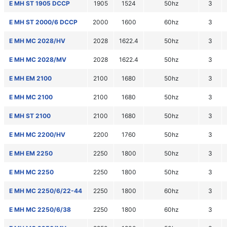
E MH ST 1905 DCCP
1905
1524
50hz
3
E MH ST 2000/6 DCCP
2000
1600
60hz
3
E MH MC 2028/HV
2028
1622.4
50hz
3
E MH MC 2028/MV
2028
1622.4
50hz
3
E MH EM 2100
2100
1680
50hz
3
E MH MC 2100
2100
1680
50hz
3
E MH ST 2100
2100
1680
50hz
3
E MH MC 2200/HV
2200
1760
50hz
3
E MH EM 2250
2250
1800
50hz
3
E MH MC 2250
2250
1800
50hz
3
E MH MC 2250/6/22-44
2250
1800
60hz
3
E MH MC 2250/6/38
2250
1800
60hz
3