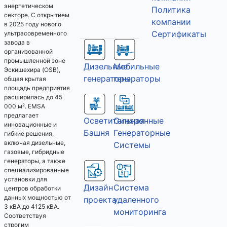
энергетическом
Политика
секторе. С открытием
компании
в 2025 году нового
Сертификаты
ультрасовременного
завода в
организованной
промышленной зоне
Дизельные
Мобильные
Эскишехира (OSB),
генераторы
генераторы
общая крытая
площадь предприятия
расширилась до 45
000 м². EMSA
предлагает
Осветительная
Синхронные
инновационные и
Башня
Генераторные
гибкие решения,
включая дизельные,
Системы
газовые, гибридные
генераторы, а также
специализированные
установки для
Дизайн
Система
центров обработки
данных мощностью от
проекта
удаленного
3 кВА до 4125 кВА.
мониторинга
Соответствуя
строгим