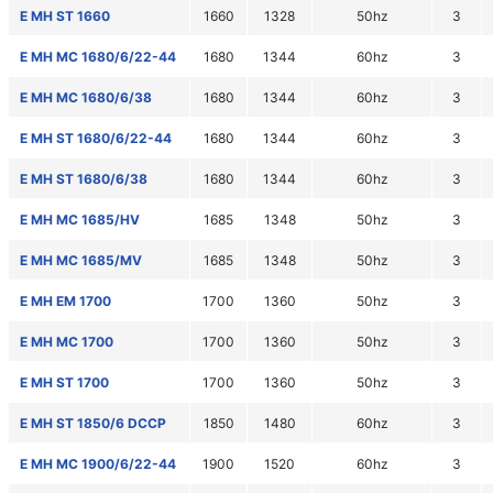
E MH ST 1660
1660
1328
50hz
3
E MH MC 1680/6/22-44
1680
1344
60hz
3
E MH MC 1680/6/38
1680
1344
60hz
3
E MH ST 1680/6/22-44
1680
1344
60hz
3
E MH ST 1680/6/38
1680
1344
60hz
3
E MH MC 1685/HV
1685
1348
50hz
3
E MH MC 1685/MV
1685
1348
50hz
3
E MH EM 1700
1700
1360
50hz
3
E MH MC 1700
1700
1360
50hz
3
E MH ST 1700
1700
1360
50hz
3
E MH ST 1850/6 DCCP
1850
1480
60hz
3
E MH MC 1900/6/22-44
1900
1520
60hz
3