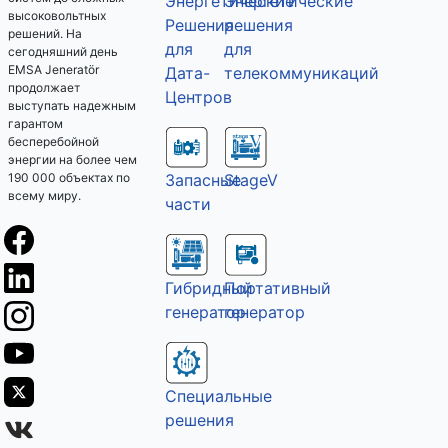
Энергетические
Энергетические
высоковольтных
решения
Решения
решений. На
для
для
сегодняшний день
EMSA Jeneratör
телекоммуникаций
Дата-
продолжает
Центров
выступать надежным
гарантом
бесперебойной
энергии на более чем
190 000 объектах по
Запасные
StageV
всему миру.
части
Гибридный
Портативный
генератор
генератор
Специальные
решения