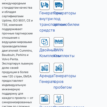
международным
стандартам качества
и обладая
Генераторы
Генераторы
сертификатами
под
внутри
Uptime, ISO 9001, CE и
автомобилем
транспортных
TSE, компания
поддерживает
средств
прочные партнерские
отношения с
ведущими мировыми
производителями
Двойные
TWIN
двигателей: Cummins,
Baudouin, Perkins и
Комплекты
Комплекты
Volvo Penta.
Экспортируя львиную
долю своей
продукции в более
Аренда
Генераторы
чем 120 стран, EMSA
предоставляет
Генераторов
с
индивидуальную
пробегом
инженерную
поддержку для
каждого проекта — от
синхронизированных
систем до сложных