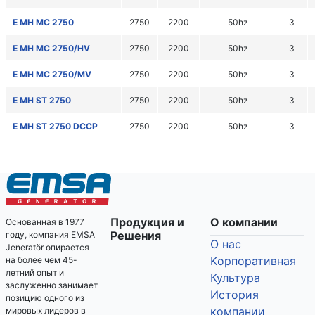
E MH MC 2750
2750
2200
50hz
3
E MH MC 2750/HV
2750
2200
50hz
3
E MH MC 2750/MV
2750
2200
50hz
3
E MH ST 2750
2750
2200
50hz
3
E MH ST 2750 DCCP
2750
2200
50hz
3
Продукция и
О компании
Основанная в 1977
Решения
году, компания EMSA
О нас
Jeneratör опирается
Kорпоративная
на более чем 45-
летний опыт и
Культура
заслуженно занимает
История
позицию одного из
компании
мировых лидеров в