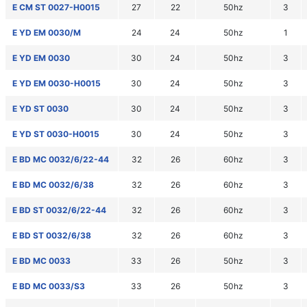
E CM ST 0027-H0015
27
22
50hz
3
E YD EM 0030/M
24
24
50hz
1
E YD EM 0030
30
24
50hz
3
E YD EM 0030-H0015
30
24
50hz
3
E YD ST 0030
30
24
50hz
3
E YD ST 0030-H0015
30
24
50hz
3
E BD MC 0032/6/22-44
32
26
60hz
3
E BD MC 0032/6/38
32
26
60hz
3
E BD ST 0032/6/22-44
32
26
60hz
3
E BD ST 0032/6/38
32
26
60hz
3
E BD MC 0033
33
26
50hz
3
E BD MC 0033/S3
33
26
50hz
3