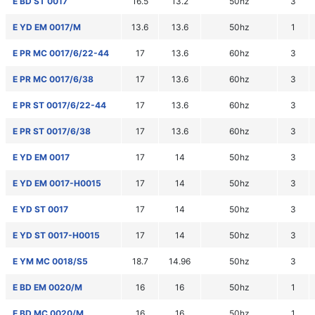
E BD ST 0017
16.5
13.2
50hz
3
E YD EM 0017/M
13.6
13.6
50hz
1
E PR MC 0017/6/22-44
17
13.6
60hz
3
E PR MC 0017/6/38
17
13.6
60hz
3
E PR ST 0017/6/22-44
17
13.6
60hz
3
E PR ST 0017/6/38
17
13.6
60hz
3
E YD EM 0017
17
14
50hz
3
E YD EM 0017-H0015
17
14
50hz
3
E YD ST 0017
17
14
50hz
3
E YD ST 0017-H0015
17
14
50hz
3
E YM MC 0018/S5
18.7
14.96
50hz
3
E BD EM 0020/M
16
16
50hz
1
E BD MC 0020/M
16
16
50hz
1