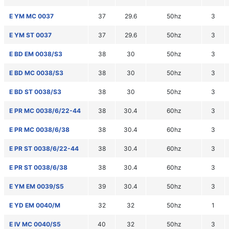
E YM MC 0037
37
29.6
50hz
3
E YM ST 0037
37
29.6
50hz
3
E BD EM 0038/S3
38
30
50hz
3
E BD MC 0038/S3
38
30
50hz
3
E BD ST 0038/S3
38
30
50hz
3
E PR MC 0038/6/22-44
38
30.4
60hz
3
E PR MC 0038/6/38
38
30.4
60hz
3
E PR ST 0038/6/22-44
38
30.4
60hz
3
E PR ST 0038/6/38
38
30.4
60hz
3
E YM EM 0039/S5
39
30.4
50hz
3
E YD EM 0040/M
32
32
50hz
1
E IV MC 0040/S5
40
32
50hz
3