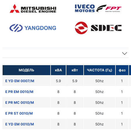
Дизельные генераторы
МОДЕЛЬ
кВА
кВт
ЧАСТОТА (Гц)
фаз
E YD EM 0007/M
5.9
5.9
50hz
1
E PR EM 0010/M
8
8
50hz
1
E PR MC 0010/M
8
8
50hz
1
E PR ST 0010/M
8
8
50hz
1
E YD EM 0010/M
8
8
50hz
1