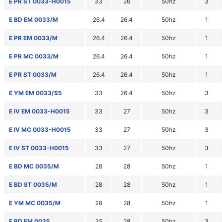
E PR ST 0033-H0015
33
26
50hz
3
E BD EM 0033/M
26.4
26.4
50hz
1
E PR EM 0033/M
26.4
26.4
50hz
1
E PR MC 0033/M
26.4
26.4
50hz
1
E PR ST 0033/M
26.4
26.4
50hz
1
E YM EM 0033/S5
33
26.4
50hz
3
E IV EM 0033-H0015
33
27
50hz
3
E IV MC 0033-H0015
33
27
50hz
3
E IV ST 0033-H0015
33
27
50hz
3
E BD MC 0035/M
28
28
50hz
1
E BD ST 0035/M
28
28
50hz
1
E YM MC 0035/M
28
28
50hz
1
E BD EM 0035
35
28
50hz
3