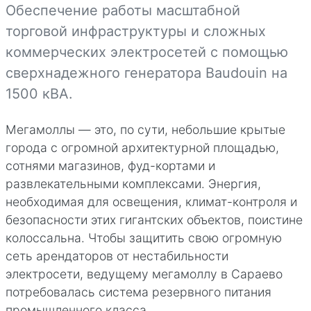
Референс-листы
Информация о материале
Обеспечение работы масштабной
Автор:
EMSA Generator
торговой инфраструктуры и сложных
Категория:
Projects
коммерческих электросетей с помощью
Опубликовано: 23 марта 2026
сверхнадежного генератора Baudouin на
Создано: 23 марта 2026
1500 кВА.
Обновлено: 24 марта 2026
Мегамоллы — это, по сути, небольшие крытые
города с огромной архитектурной площадью,
сотнями магазинов, фуд-кортами и
развлекательными комплексами. Энергия,
необходимая для освещения, климат-контроля и
безопасности этих гигантских объектов, поистине
колоссальна. Чтобы защитить свою огромную
сеть арендаторов от нестабильности
электросети, ведущему мегамоллу в Сараево
потребовалась система резервного питания
промышленного класса.