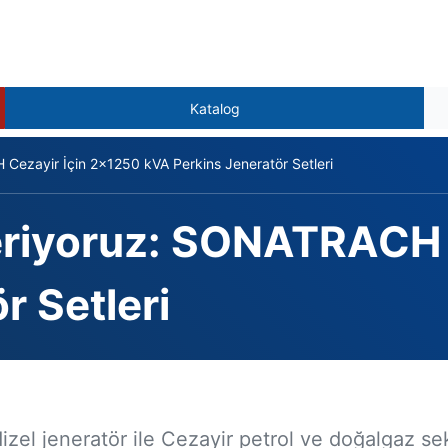
Katalog
ezayir İçin 2x1250 kVA Perkins Jeneratör Setleri
riyoruz: SONATRACH 
r Setleri
zel jeneratör ile Cezayir petrol ve doğalgaz sekt