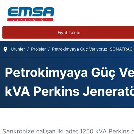
Fiyat Talebi
Ürünler
Projeler
Petrokimyaya Güç Veriyoruz: SONATRACH C
Petrokimyaya Güç Ve
kVA Perkins Jeneratö
Projeler
Ayrıntılar
Senkronize çalışan iki adet 1250 kVA Perkins di