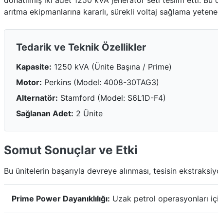
donatılmış iki adet 1250 kVA jeneratör seti teslim etti. Bu
arıtma ekipmanlarına kararlı, sürekli voltaj sağlama yeten
Tedarik ve Teknik Özellikler
Kapasite:
1250 kVA (Ünite Başına / Prime)
Motor:
Perkins (Model: 4008-30TAG3)
Alternatör:
Stamford (Model: S6L1D-F4)
Sağlanan Adet:
2 Ünite
Somut Sonuçlar ve Etki
Bu ünitelerin başarıyla devreye alınması, tesisin ekstraksi
Prime Power Dayanıklılığı:
Uzak petrol operasyonları içi