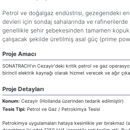
Yazan:
EMSA Generator
Kategori:
Projects
Petrol ve doğalgaz endüstrisi, gezegendeki en
devleri için sondaj sahalarında ve rafinerilerde 
Yayınlandı: 23 Mart 2026
genellikle şehir şebekesinden tamamen kopuk (
Oluşturuldu: 23 Mart 2026
çalışacak şekilde üretilmiş asal güç (prime powe
Son Güncelleme: 24 Mart 2026
Proje Amacı
SONATRACH'ın Cezayir'deki kritik petrol ve gaz operasyonla
birincil elektrik kaynağı olarak hizmet verecek ve ağır çıka
Proje Detayları
Konum:
Cezayir (Hollanda üzerinden tedarik edilmiştir)
Tesis Tipi:
Petrol ve Gaz / Petrokimya Tesisi
Petrokimya uygulamaları hataya kesinlikle yer bırakmaz (sı