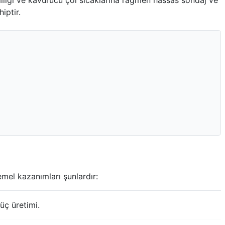
imliliği ve kavurucu çöl sıcaklarına rağmen hassas sondaj ve
iptir.
emel kazanımları şunlardır:
üç üretimi.