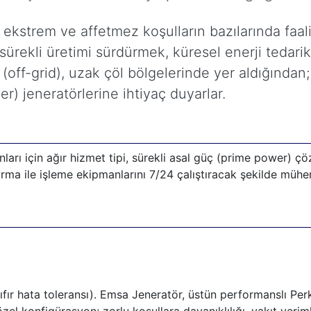
 ekstrem ve affetmez koşulların bazılarında faa
sürekli üretimi sürdürmek, küresel enerji tedarik z
off-grid), uzak çöl bölgelerinde yer aldığından
r) jeneratörlerine ihtiyaç duyarlar.
rı için ağır hizmet tipi, sürekli asal güç (prime power) çö
rma ile işleme ekipmanlarını 7/24 çalıştıracak şekilde mühend
fır hata toleransı). Emsa Jeneratör, üstün performanslı Per