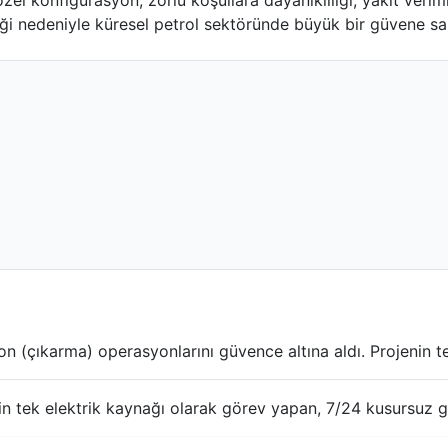
 özel konfigürasyon; zorlu koşullara dayanıklılığı, yakıt ver
eği nedeniyle küresel petrol sektöründe büyük bir güvene sah
yon (çıkarma) operasyonlarını güvence altına aldı. Projenin t
n tek elektrik kaynağı olarak görev yapan, 7/24 kusursuz g