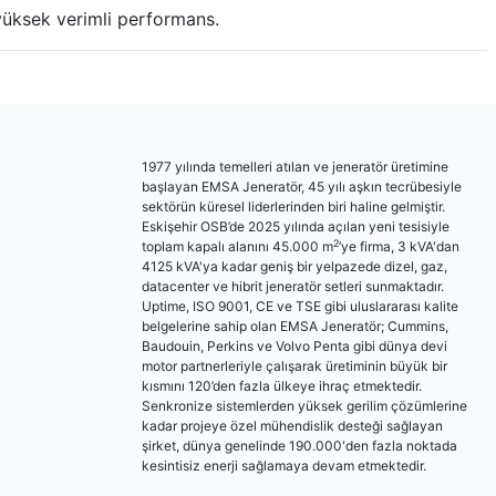
 yüksek verimli performans.
1977 yılında temelleri atılan ve jeneratör üretimine
başlayan EMSA Jeneratör, 45 yılı aşkın tecrübesiyle
sektörün küresel liderlerinden biri haline gelmiştir.
Eskişehir OSB’de 2025 yılında açılan yeni tesisiyle
2
toplam kapalı alanını 45.000 m
’ye firma, 3 kVA'dan
4125 kVA'ya kadar geniş bir yelpazede dizel, gaz,
datacenter ve hibrit jeneratör setleri sunmaktadır.
Uptime, ISO 9001, CE ve TSE gibi uluslararası kalite
belgelerine sahip olan EMSA Jeneratör; Cummins,
Baudouin, Perkins ve Volvo Penta gibi dünya devi
motor partnerleriyle çalışarak üretiminin büyük bir
kısmını 120’den fazla ülkeye ihraç etmektedir.
Senkronize sistemlerden yüksek gerilim çözümlerine
kadar projeye özel mühendislik desteği sağlayan
şirket, dünya genelinde 190.000'den fazla noktada
kesintisiz enerji sağlamaya devam etmektedir.