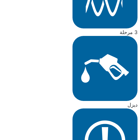
3 مرحلة
ديزل