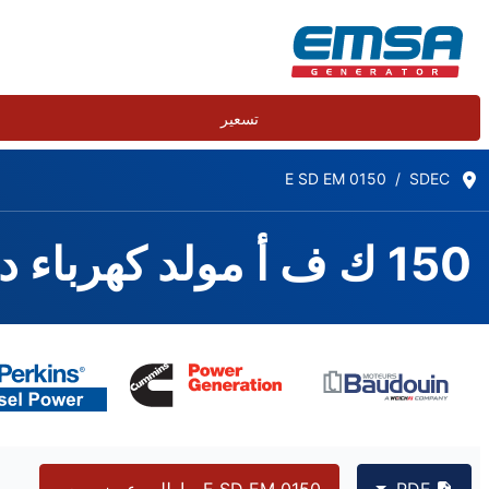
تسعير
E SD EM 0150
SDEC
150 ك ف أ مولد كهرباء ديزل - E SD EM 0150
PDF
E SD EM 0150 - اطلب عرض سعر