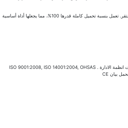
مولدات التشغيل المستمر تُقدم طاقة ثابتة ومستمرة، خصوصاً في المناطق التي يكون فيها وصول الشبكة غير مستقر. تعمل بنسبة تحميل كاملة قدرها 100%، مما يجعلها أداة أساسية
مولداتنا تم انتاجها وفق المعايير القياسية VDE 0530, BSE 4999 BS5000, IEC 34, TS ISO 8528, TS EN 12601. ويوجد لديها شهادات انظمة الادارة . ISO 9001:2008, ISO 14001:2004, OHSAS