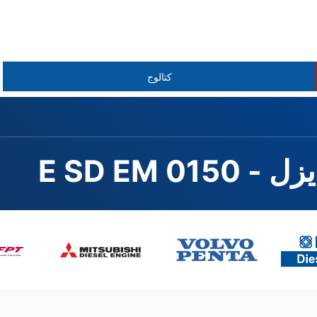
كتالوج