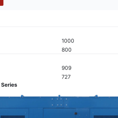
odèle, aux spécifications techniques, à la couleur, à l'équ
1000
800
909
727
 Series