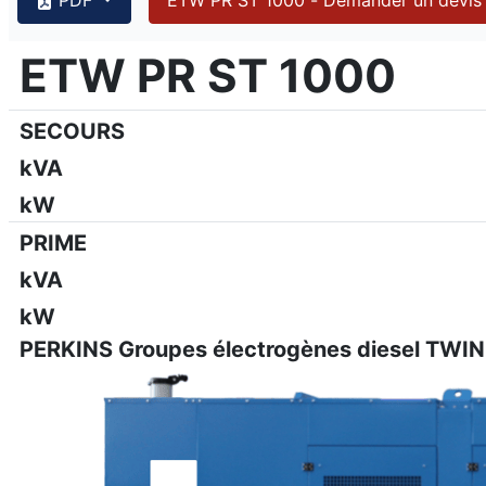
{PAGENO}
info@emsa.gen.tr
|
www.emsa.gen.tr
ETW PR ST 1000
ETW PR ST 1000
Emsa se réserve le droit d'apporter des modifications au m
SECOURS
kVA
kW
PRIME
kVA
kW
PERKINS Groupes électrogènes diesel TWIN