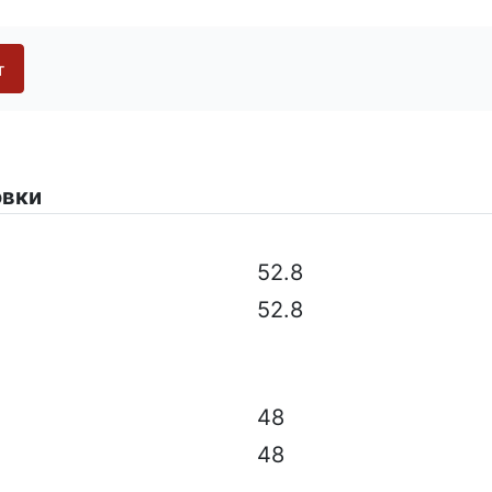
т
модель, технические характеристики, цвет, оборудован
овки
52.8
52.8
48
48