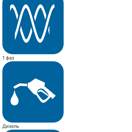
1 фаз
Дизель