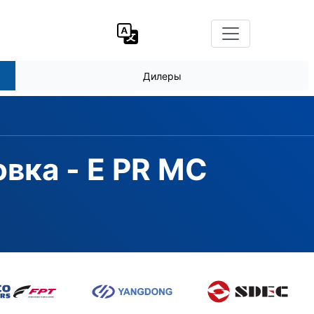
Дилеры
вка - E PR MC