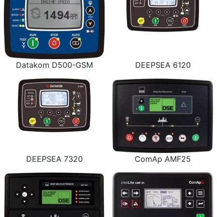
Datakom D500-GSM
DEEPSEA 6120
DEEPSEA 7320
ComAp AMF25