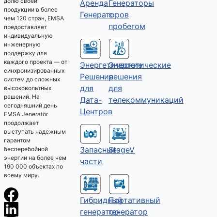
долю своей
Аренда
Генераторы
продукции в более
Генераторов
с
чем 120 стран, EMSA
пробегом
предоставляет
индивидуальную
инженерную
поддержку для
каждого проекта — от
Энергетические
Энергетические
синхронизированных
решения
Решения
систем до сложных
для
для
высоковольтных
решений. На
телекоммуникаций
Дата-
сегодняшний день
Центров
EMSA Jeneratör
продолжает
выступать надежным
гарантом
Запасные
StageV
бесперебойной
энергии на более чем
части
190 000 объектах по
всему миру.
Гибридный
Портативный
генератор
генератор