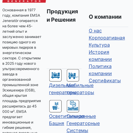
Основанная в 1977
Продукция
году, компания EMSA
О компании
и Решения
Jeneratör опирается
на более чем 45-
О нас
летний опыт и
заслуженно занимает
Kорпоративная
позицию одного из
Культура
мировых лидеров в
История
энергетическом
секторе. С открытием
компании
в 2025 году нового
Политика
ультрасовременного
компании
завода в
организованной
Сертификаты
Дизельные
Мобильные
промышленной зоне
Эскишехира (OSB),
генераторы
генераторы
общая крытая
площадь предприятия
расширилась до 45
000 м². EMSA
Осветительная
Синхронные
предлагает
инновационные и
Башня
Генераторные
гибкие решения,
Системы
включая дизельные,