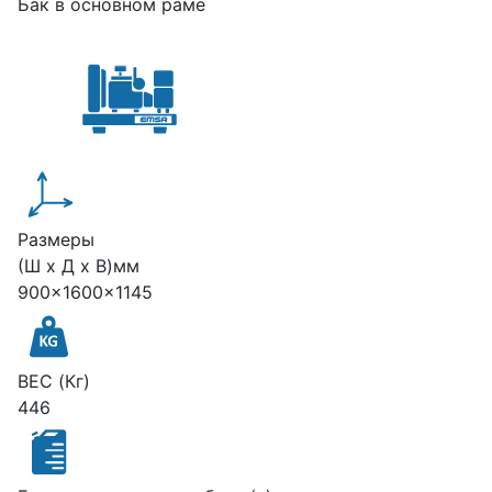
Бак в основном раме
Размеры
(Ш х Д х В)мм
900x1600x1145
ВЕС (Кг)
446