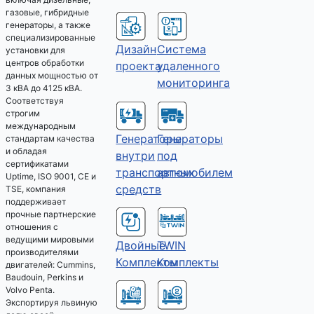
газовые, гибридные
генераторы, а также
специализированные
Дизайн
Система
установки для
центров обработки
проекта
удаленного
данных мощностью от
мониторинга
3 кВА до 4125 кВА.
Соответствуя
строгим
международным
Генераторы
Генераторы
стандартам качества
и обладая
под
внутри
сертификатами
автомобилем
транспортных
Uptime, ISO 9001, CE и
средств
TSE, компания
поддерживает
прочные партнерские
отношения с
ведущими мировыми
Двойные
TWIN
производителями
Комплекты
Комплекты
двигателей: Cummins,
Baudouin, Perkins и
Volvo Penta.
Экспортируя львиную