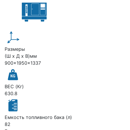
Размеры
(Ш х Д х В)мм
900x1950x1337
ВЕС (Кг)
630.8
Емкость топливного бака (л)
82