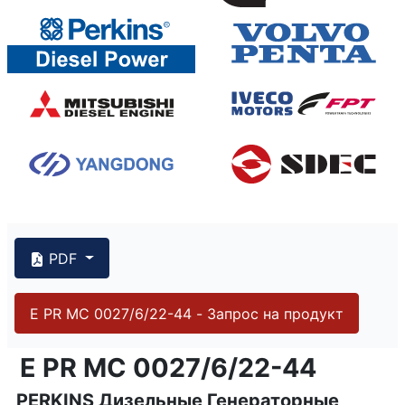
PDF
E PR MC 0027/6/22-44 - Запрос на продукт
{PAGENO}
info@emsa.gen.tr
|
www.emsa.gen.tr
E PR MC 0027/6/22-44
E PR MC 0027/6/22-44
PERKINS Дизельные Генераторные
Emsa оставляет за собой право вносить изменения в 