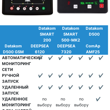
Datakom
Datakom
Datakom
SMART
SMART
D500
200
500-MK2
Datakom
DEEPSEA
DEEPSEA
ComAp
D500 GSM
6120
7320
AMF25
АВТОМАТИЧЕСКИЙ
✔
✔
✔
✔
✔
✔
✔
МОНИТОРИНГ
СЕТИ
РУЧНОЙ
✔
✔
✔
✔
✔
✔
✔
ЗАПУСК
УДАЛЕННЫЙ
✔
✔
✔
✔
✔
✔
✔
ЗАПУСК
УДАЛЕННОЕ
по
по
по
✔
МОНИТОРИНГ
выбору
выбору
выбору