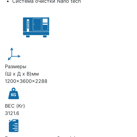
Система очистки Nano tech
Размеры
(Ш х Д х В)мм
1200x3600x2288
ВЕС (Кг)
3121.6