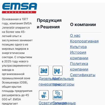
Основанная в 1977
Продукция
году, компания EMSA
О компании
и Решения
Jeneratör опирается
на более чем 45-
О нас
летний опыт и
заслуженно занимает
Kорпоративная
позицию одного из
Культура
мировых лидеров в
История
энергетическом
секторе. С открытием
компании
в 2025 году нового
Политика
ультрасовременного
компании
завода в
организованной
Сертификаты
Дизельные
Мобильные
промышленной зоне
Эскишехира (OSB),
генераторы
генераторы
общая крытая
площадь предприятия
расширилась до 45
000 м². EMSA
Осветительная
Синхронные
предлагает