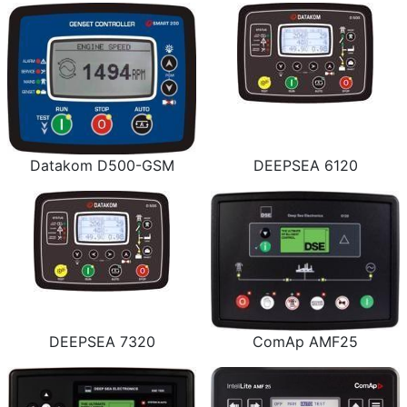
Datakom D500-GSM
DEEPSEA 6120
DEEPSEA 7320
ComAp AMF25