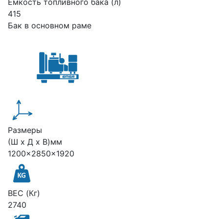
Емкость топливного бака (л)
415
Бак в основном раме
Размеры
(Ш х Д х В)мм
1200x2850x1920
ВЕС (Кг)
2740