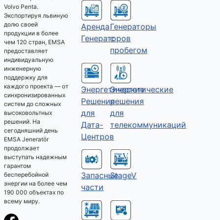
Volvo Penta.
Экспортируя львиную
долю своей
Аренда
Генераторы
продукции в более
Генераторов
с
чем 120 стран, EMSA
пробегом
предоставляет
индивидуальную
инженерную
поддержку для
каждого проекта — от
Энергетические
Энергетические
синхронизированных
решения
Решения
систем до сложных
для
для
высоковольтных
решений. На
телекоммуникаций
Дата-
сегодняшний день
Центров
EMSA Jeneratör
продолжает
выступать надежным
гарантом
Запасные
StageV
бесперебойной
энергии на более чем
части
190 000 объектах по
всему миру.