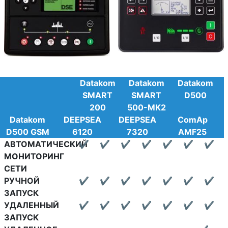
Datakom
Datakom
Datakom
SMART
SMART
D500
200
500-MK2
Datakom
DEEPSEA
DEEPSEA
ComAp
D500 GSM
6120
7320
AMF25
АВТОМАТИЧЕСКИЙ
✔
✔
✔
✔
✔
✔
✔
МОНИТОРИНГ
СЕТИ
РУЧНОЙ
✔
✔
✔
✔
✔
✔
✔
ЗАПУСК
УДАЛЕННЫЙ
✔
✔
✔
✔
✔
✔
✔
ЗАПУСК