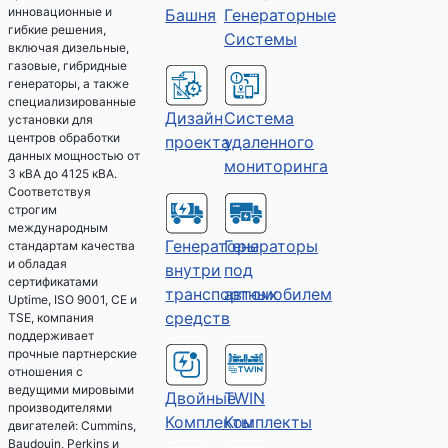
инновационные и
Башня
Генераторные
гибкие решения,
Системы
включая дизельные,
газовые, гибридные
генераторы, а также
специализированные
Дизайн
Система
установки для
центров обработки
проекта
удаленного
данных мощностью от
мониторинга
3 кВА до 4125 кВА.
Соответствуя
строгим
международным
Генераторы
Генераторы
стандартам качества
и обладая
под
внутри
сертификатами
автомобилем
транспортных
Uptime, ISO 9001, CE и
средств
TSE, компания
поддерживает
прочные партнерские
отношения с
ведущими мировыми
Двойные
TWIN
производителями
Комплекты
Комплекты
двигателей: Cummins,
Baudouin, Perkins и