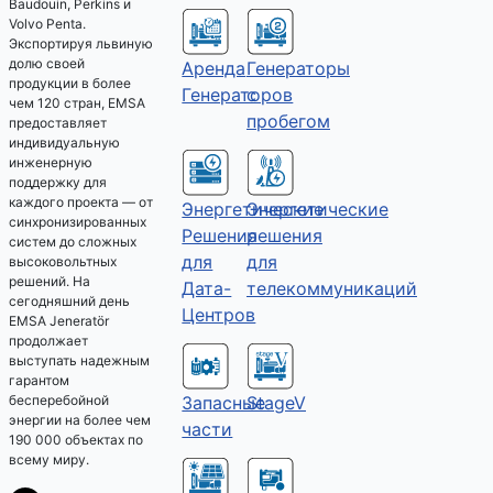
Baudouin, Perkins и
Volvo Penta.
Экспортируя львиную
долю своей
Аренда
Генераторы
продукции в более
Генераторов
с
чем 120 стран, EMSA
пробегом
предоставляет
индивидуальную
инженерную
поддержку для
каждого проекта — от
Энергетические
Энергетические
синхронизированных
решения
Решения
систем до сложных
для
для
высоковольтных
решений. На
телекоммуникаций
Дата-
сегодняшний день
Центров
EMSA Jeneratör
продолжает
выступать надежным
гарантом
Запасные
StageV
бесперебойной
энергии на более чем
части
190 000 объектах по
всему миру.