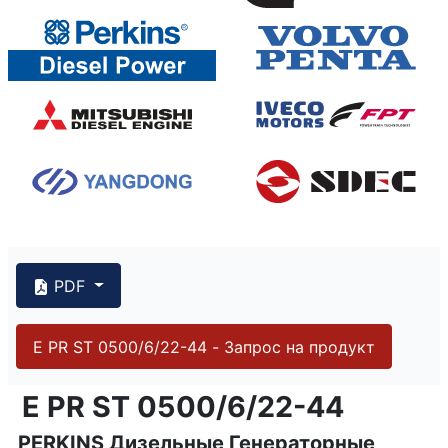
PDF
E PR ST 0500/6/22-44 - Запрос на продукт
{PAGENO}
info@emsa.gen.tr
|
www.emsa.gen.tr
E PR ST 0500/6/22-44
E PR ST 0500/6/22-44
PERKINS Дизельные Генераторные
Emsa оставляет за собой право вносить изменения в 