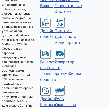
предлагает
инновационные и
Башня
Генераторные
гибкие решения,
Системы
включая дизельные,
газовые, гибридные
генераторы, а также
специализированные
Дизайн
Система
установки для
центров обработки
проекта
удаленного
данных мощностью от
мониторинга
3 кВА до 4125 кВА.
Соответствуя
строгим
международным
Генераторы
Генераторы
стандартам качества
и обладая
под
внутри
сертификатами
автомобилем
транспортных
Uptime, ISO 9001, CE и
средств
TSE, компания
поддерживает
прочные партнерские
отношения с
ведущими мировыми
Двойные
TWIN
производителями
Комплекты
Комплекты
двигателей: Cummins,