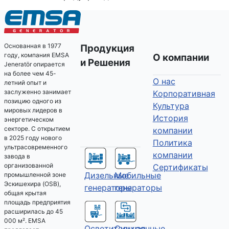
Основанная в 1977
Продукция
году, компания EMSA
О компании
и Решения
Jeneratör опирается
на более чем 45-
О нас
летний опыт и
заслуженно занимает
Kорпоративная
позицию одного из
Культура
мировых лидеров в
История
энергетическом
секторе. С открытием
компании
в 2025 году нового
Политика
ультрасовременного
компании
завода в
организованной
Сертификаты
Дизельные
Мобильные
промышленной зоне
Эскишехира (OSB),
генераторы
генераторы
общая крытая
площадь предприятия
расширилась до 45
000 м². EMSA
Осветительная
Синхронные