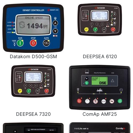
Datakom D500-GSM
DEEPSEA 6120
DEEPSEA 7320
ComAp AMF25