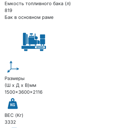
Емкость топливного бака (л)
819
Бак в основном раме
Размеры
(Ш х Д х В)мм
1500x3600x2116
ВЕС (Кг)
3332