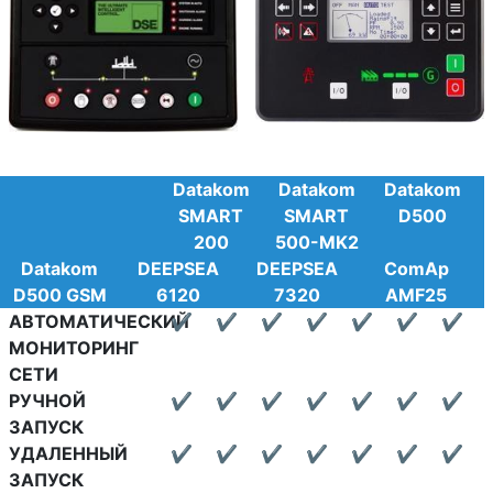
Datakom
Datakom
Datakom
SMART
SMART
D500
200
500-MK2
Datakom
DEEPSEA
DEEPSEA
ComAp
D500 GSM
6120
7320
AMF25
АВТОМАТИЧЕСКИЙ
✔
✔
✔
✔
✔
✔
✔
МОНИТОРИНГ
СЕТИ
РУЧНОЙ
✔
✔
✔
✔
✔
✔
✔
ЗАПУСК
УДАЛЕННЫЙ
✔
✔
✔
✔
✔
✔
✔
ЗАПУСК