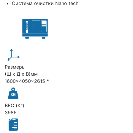
Система очистки Nano tech
Размеры
(Ш х Д х В)мм
1600x4050x2615 *
ВЕС (Кг)
3986