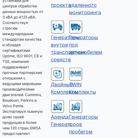
установки для
проекта
удаленного
центров обработки
мониторинга
данных мощностью от
3 кВА до 4125 кВА.
Соответствуя
строгим
международным
Генераторы
Генераторы
стандартам качества
под
внутри
и обладая
сертификатами
автомобилем
транспортных
Uptime, ISO 9001, CE и
средств
TSE, компания
поддерживает
прочные партнерские
отношения с
Двойные
TWIN
ведущими мировыми
производителями
Комплекты
Комплекты
двигателей: Cummins,
Baudouin, Perkins и
Volvo Penta.
Экспортируя львиную
Аренда
Генераторы
долю своей
продукции в более
Генераторов
с
чем 120 стран, EMSA
пробегом
предоставляет