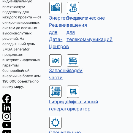
индивидуальную
инженерную
поддержку для
Энергетические
Энергетические
каждого проекта — от
синхронизированных
решения
Решения
систем до сложных
для
для
высоковольтных
телекоммуникаций
Дата-
решений. На
сегодняшний день
Центров
EMSA Jeneratör
продолжает
выступать надежным
гарантом
Запасные
StageV
бесперебойной
энергии на более чем
части
190 000 объектах по
всему миру.
Гибридный
Портативный
генератор
генератор
Специальные