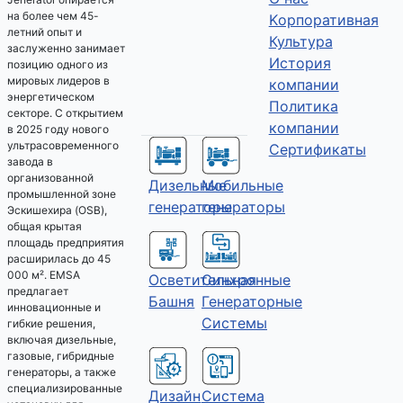
на более чем 45-
Kорпоративная
летний опыт и
Культура
заслуженно занимает
История
позицию одного из
мировых лидеров в
компании
энергетическом
Политика
секторе. С открытием
компании
в 2025 году нового
ультрасовременного
Сертификаты
завода в
организованной
Дизельные
Мобильные
промышленной зоне
генераторы
генераторы
Эскишехира (OSB),
общая крытая
площадь предприятия
расширилась до 45
000 м². EMSA
Осветительная
Синхронные
предлагает
Башня
Генераторные
инновационные и
Системы
гибкие решения,
включая дизельные,
газовые, гибридные
генераторы, а также
специализированные
Дизайн
Система