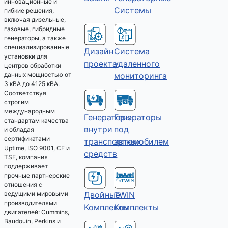
инновационные и
Системы
гибкие решения,
включая дизельные,
газовые, гибридные
генераторы, а также
специализированные
Дизайн
Система
установки для
проекта
удаленного
центров обработки
мониторинга
данных мощностью от
3 кВА до 4125 кВА.
Соответствуя
строгим
международным
Генераторы
Генераторы
стандартам качества
под
внутри
и обладая
сертификатами
автомобилем
транспортных
Uptime, ISO 9001, CE и
средств
TSE, компания
поддерживает
прочные партнерские
отношения с
Двойные
TWIN
ведущими мировыми
производителями
Комплекты
Комплекты
двигателей: Cummins,
Baudouin, Perkins и