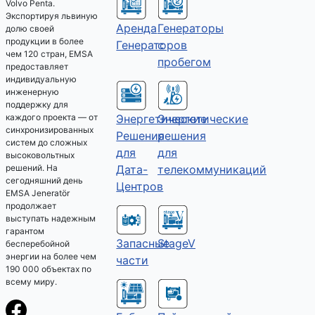
Volvo Penta.
Экспортируя львиную
Аренда
Генераторы
долю своей
продукции в более
Генераторов
с
чем 120 стран, EMSA
пробегом
предоставляет
индивидуальную
инженерную
поддержку для
Энергетические
Энергетические
каждого проекта — от
синхронизированных
решения
Решения
систем до сложных
для
для
высоковольтных
телекоммуникаций
Дата-
решений. На
сегодняшний день
Центров
EMSA Jeneratör
продолжает
выступать надежным
гарантом
Запасные
StageV
бесперебойной
энергии на более чем
части
190 000 объектах по
всему миру.