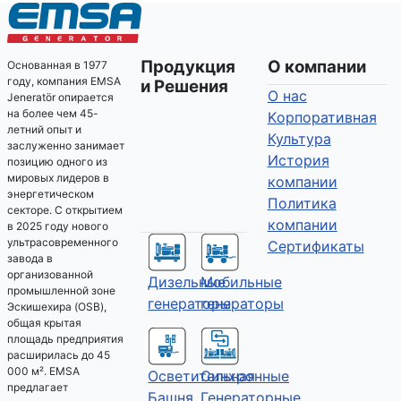
Продукция
О компании
Основанная в 1977
году, компания EMSA
и Решения
О нас
Jeneratör опирается
на более чем 45-
Kорпоративная
летний опыт и
Культура
заслуженно занимает
История
позицию одного из
мировых лидеров в
компании
энергетическом
Политика
секторе. С открытием
компании
в 2025 году нового
ультрасовременного
Сертификаты
завода в
организованной
Дизельные
Мобильные
промышленной зоне
генераторы
генераторы
Эскишехира (OSB),
общая крытая
площадь предприятия
расширилась до 45
000 м². EMSA
Осветительная
Синхронные
предлагает
Башня
Генераторные