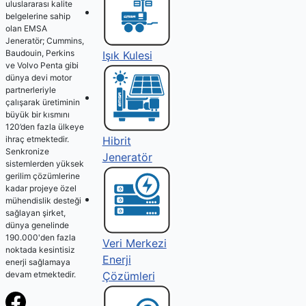
uluslararası kalite
belgelerine sahip
olan EMSA
Jeneratör; Cummins,
Baudouin, Perkins
Işık Kulesi
ve Volvo Penta gibi
dünya devi motor
partnerleriyle
çalışarak üretiminin
büyük bir kısmını
120’den fazla ülkeye
ihraç etmektedir.
Hibrit
Senkronize
Jeneratör
sistemlerden yüksek
gerilim çözümlerine
kadar projeye özel
mühendislik desteği
sağlayan şirket,
dünya genelinde
190.000'den fazla
Veri Merkezi
noktada kesintisiz
Enerji
enerji sağlamaya
Çözümleri
devam etmektedir.