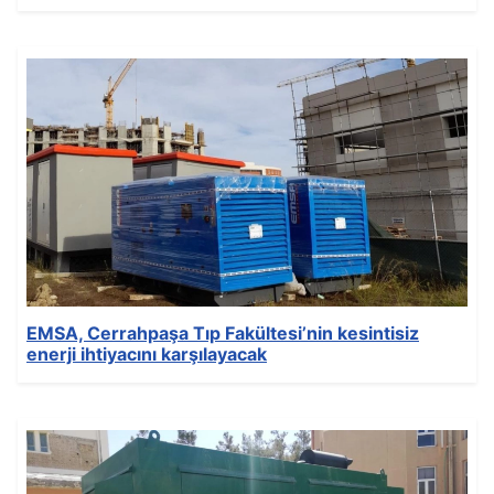
Ayrıntılar
Yazan:
EMSA Generator
Kategori:
News
Yayınlandı: 29 Aralık 2021
Oluşturuldu: 29 Aralık 2021
Son Güncelleme: 29 Aralık 2021
Görüntüleme: 167
EMSA, Cerrahpaşa Tıp Fakültesi’nin kesintisiz
enerji ihtiyacını karşılayacak
Ayrıntılar
Yazan:
EMSA Generator
Kategori:
News
Yayınlandı: 21 Aralık 2021