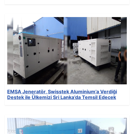
Ayrıntılar
Yazan:
EMSA Generator
Kategori:
News
Yayınlandı: 02 Aralık 2021
Oluşturuldu: 02 Aralık 2021
Son Güncelleme: 02 Aralık 2021
Görüntüleme: 157
EMSA Jeneratör, Swisstek Aluminium’a Verdiği
Destek ile Ülkemizi Sri Lanka’da Temsil Edecek
Ayrıntılar
Yazan:
EMSA Generator
Kategori:
News
Yayınlandı: 23 Kasım 2021