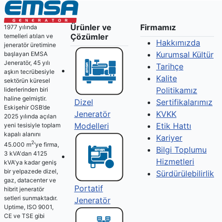
Ürünler ve
Firmamız
1977 yılında
Çözümler
temelleri atılan ve
Hakkımızda
jeneratör üretimine
Kurumsal Kültür
başlayan EMSA
Jeneratör, 45 yılı
Tarihçe
aşkın tecrübesiyle
Kalite
sektörün küresel
Politikamız
liderlerinden biri
haline gelmiştir.
Sertifikalarımız
Dizel
Eskişehir OSB’de
KVKK
Jeneratör
2025 yılında açılan
Etik Hattı
Modelleri
yeni tesisiyle toplam
kapalı alanını
Kariyer
2
45.000 m
’ye firma,
Bilgi Toplumu
3 kVA'dan 4125
Hizmetleri
kVA'ya kadar geniş
bir yelpazede dizel,
Sürdürülebilirlik
gaz, datacenter ve
Portatif
hibrit jeneratör
setleri sunmaktadır.
Jeneratör
Uptime, ISO 9001,
CE ve TSE gibi