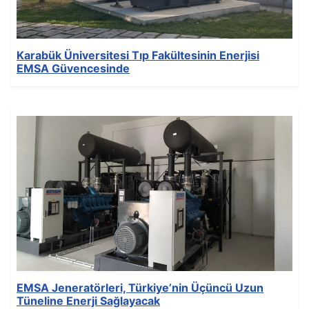
Karabük Üniversitesi Tıp Fakültesinin Enerjisi
EMSA Güvencesinde
Ayrıntılar
Yazan:
EMSA Generator
Kategori:
News
Yayınlandı: 09 Aralık 2021
Oluşturuldu: 09 Aralık 2021
Son Güncelleme: 09 Aralık 2021
Görüntüleme: 160
EMSA Jeneratörleri, Türkiye’nin Üçüncü Uzun
Tüneline Enerji Sağlayacak