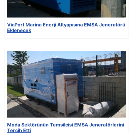
ViaPort Marina Enerji Altyapısına EMSA Jeneratörü
Eklenecek
Ayrıntılar
Yazan:
EMSA Generator
Kategori:
News
Yayınlandı: 03 Kasım 2021
Oluşturuldu: 03 Kasım 2021
Son Güncelleme: 03 Kasım 2021
Görüntüleme: 143
Moda Sektörünün Temsilcisi EMSA Jeneratörlerini
Tercih Etti