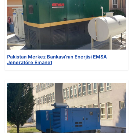
Oluşturuldu: 21 Aralık 2021
Son Güncelleme: 21 Aralık 2021
Görüntüleme: 166
Pakistan Merkez Bankası’nın Enerjisi EMSA
Jeneratöre Emanet
Ayrıntılar
Yazan:
EMSA Generator
Kategori:
News
Yayınlandı: 15 Aralık 2021
Oluşturuldu: 15 Aralık 2021
Son Güncelleme: 15 Aralık 2021
Görüntüleme: 159