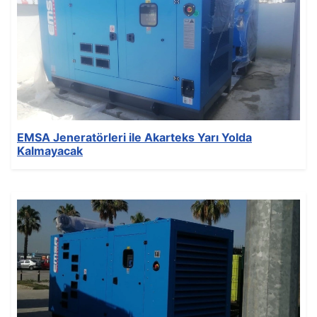
Oluşturuldu: 23 Kasım 2021
Son Güncelleme: 23 Kasım 2021
Görüntüleme: 149
EMSA Jeneratörleri ile Akarteks Yarı Yolda
Kalmayacak
Ayrıntılar
Yazan:
EMSA Generator
Kategori:
News
Yayınlandı: 16 Kasım 2021
Oluşturuldu: 16 Kasım 2021
Son Güncelleme: 16 Kasım 2021
Görüntüleme: 146