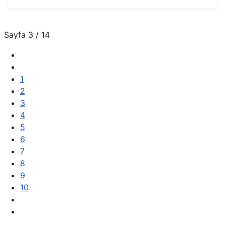
Ayrıntılar
Yazan:
EMSA Generator
Sayfa 3 / 14
Kategori:
News
Yayınlandı: 26 Ekim 2021
Oluşturuldu: 26 Ekim 2021
1
Son Güncelleme: 26 Ekim 2021
2
Görüntüleme: 146
3
4
5
6
7
8
9
10