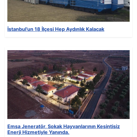
İstanbul’un 18 İlçesi Hep Aydınlık Kalacak
Ayrıntılar
Yazan:
EMSA Generator
Kategori:
News
Yayınlandı: 04 Ocak 2022
Oluşturuldu: 04 Ocak 2022
Son Güncelleme: 04 Ocak 2022
Görüntüleme: 170
Emsa Jeneratör, Sokak Hayvanlarının Kesintisiz
Enerji Hizmetiyle Yanında.